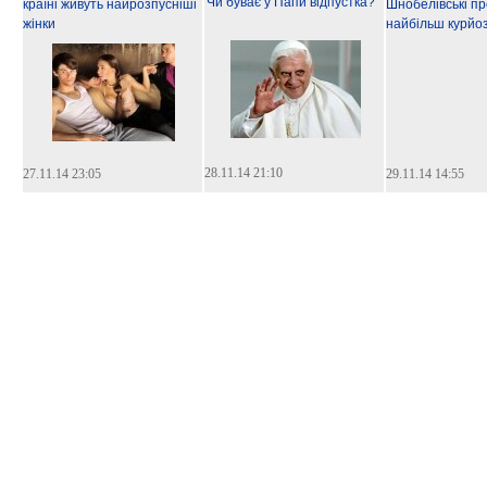
Чи буває у Папи відпустка?
країні живуть найрозпусніші
Шнобелівські пр
жінки
найбільш курйозн
28.11.14 21:10
27.11.14 23:05
29.11.14 14:55