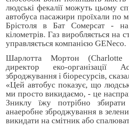
людські фекалії можуть цьому с
автобуса пасажири проїхали по 
Брістоля в Бат Сомерсат - на
кілометрів. Газ виробляється на с
управляється компанією GENeco.
Шарлотта Мортон (Charlotte 
директор еко-організації Ас
зброджування і біоресурсів, сказа
«Цей автобус показує, що людськ
ми просто викидаємо, - це наспра
Зниклу їжу потрібно збирати
анаеробне зброджування в зелений
викидати на смітник або спалюват