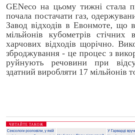
GENeco на цьому тижні стала п
почала постачати газ, одержувани
Завод відходів в Евонмоте, що в
мільйонів кубометрів стічних 
харчових відходів щорічно. Вик
зброджування - це процес з викор
руйнують речовини при відсу
здатний виробляти 17 мільйонів то
ЧИТАЙТЕ ТАКОЖ
Сексологи розповіли, у якій
У Гарварді вру