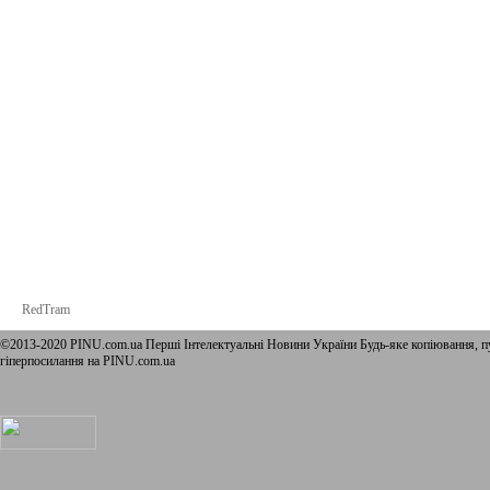
RedTram
©2013-2020 PINU.com.ua Перші Інтелектуальні Новини України Будь-яке копiювання, пу
гіперпосилання на PINU.com.ua