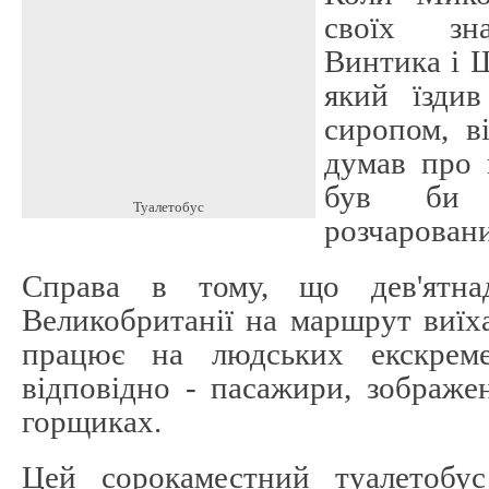
своїх зна
Винтика і 
який їздив
сиропом, в
думав про 
був би 
Туалетобус
розчарован
Справа в тому, що дев'ятна
Великобританії на маршрут виїх
працює на людських екскрем
відповідно - пасажири, зображе
горщиках.
Цей сорокаместний туалетобу