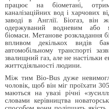
працює на біометані, отри
каналізаційних вод і харчових в
заводі в Англії. Біогаз, він 
одержуваний водневим або м
біомаси. Метанове розкладання бі
впливом декількох видів ба
автомобільному транспорті заз
звалищний газ, але не настільки 
життєдіяльності людини.
Між тим Bio-Bus дуже невимогл
чоловік, щоб він міг проїхати 30
маються на увазі річні «зусилл
словами керівництва новаторськ
способом вони поліпшать якість 