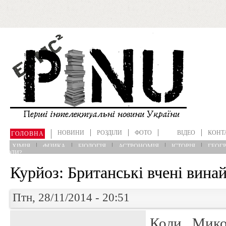
Перейти до основного матеріалу
НОВИНИ
РОЗДІЛИ
ФОТО
ВІДЕО
КОНТ
ГОЛОВНА
ХІМІЯ
ФІЗИКА
БІОЛОГІЯ
АСТРОНОМІЯ
ІСТОРІЯ
ГЕОГР
?КОЛИ?
Курйоз: Британські вчені вина
Птн, 28/11/2014 - 20:51
Коли Мико