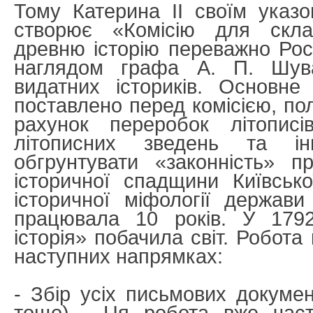
Тому Катерина II своїм указ
створює «Комісію для скл
древню історію переважно Росі
наглядом графа А. П. Шув
видатних істориків. Основне
поставлено перед комісією, по
рахунок переробок літописі
літописних зведень та ін
обгрунтувати «законність» п
історичної спадщини Київськ
історичної міфології держави 
працювала 10 років. У 1792
історія» побачила світ. Робота
наступних напрямках:
- Збір усіх письмових документ