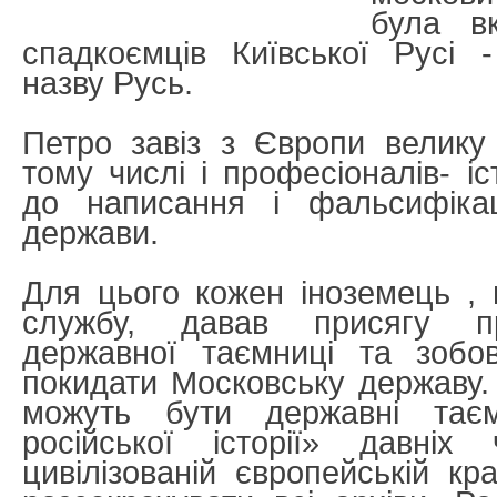
була в
спадкоємців Київської Русі -
назву Русь.
Петро завіз з Європи велику к
тому числі і професіоналів- іс
до написання і фальсифікаці
держави.
Для цього кожен іноземець ,
службу, давав присягу п
державної таємниці та зобов
покидати Московську державу. 
можуть бути державні тає
російської історії» давніх
цивілізованій європейській кра