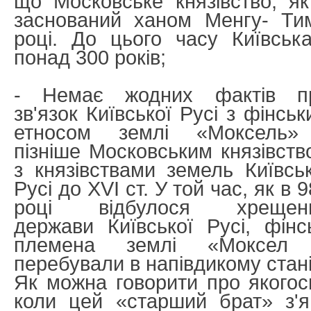
що Московське князівство, я
заснований ханом Менгу- Ти
році. До цього часу Київськ
понад 300 років;
- Немає жодних фактів п
зв'язок Київської Русі з фінсь
етносом землі «Моксель»
пізніше Московським князівств
з князівствами земель Київськ
Русі до XVI ст. У той час, як в 
році відбулося хрещен
держави Київської Русі, фінсь
племена землі «Моксел
перебували в напівдикому стані
Як можна говорити про якогос
коли цей «старший брат» з'я