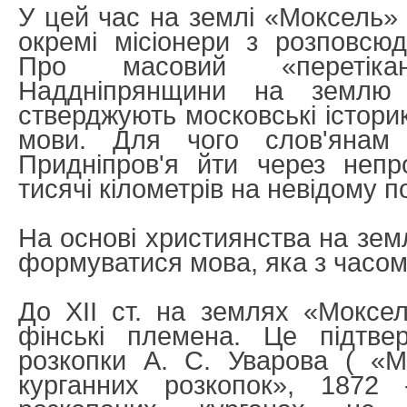
У цей час на землі «Моксель»
окремі місіонери з розповсю
Про масовий «перетік
Наддніпрянщини на землю
стверджують московські історик
мови. Для чого слов'янам
Придніпров'я йти через непр
тисячі кілометрів на невідому 
На основі християнства на зем
формуватися мова, яка з часом
До XII ст. на землях «Моксе
фінські племена. Це підтвер
розкопки А. С. Уварова ( «М
курганних розкопок», 1872