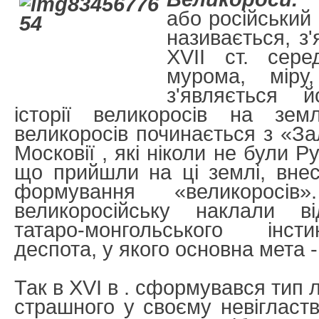
або російський 
називається, з
XVII ст. сере
мурома, міру
з'являється й
історії великоросів на земл
великоросів починається з «За
Московії , які ніколи не були 
що прийшли на ці землі, вне
формування «великоросів
великоросійську наклали ві
татаро-монгольського інст
деспота, у якого основна мета -
Так в XVI в . сформувався тип 
страшного у своєму невігластві