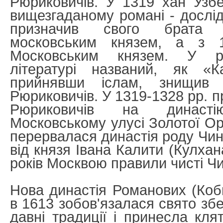
Рюриковичів. У 1319 хан Узб
вищезгаданому романі - дослід
призначив свого брата 
московським князем, а з 
Московським князем. У рос
літературі названий, як «К
прийнявши іслам, знищив 
Рюриковичів. У 1319-1328 pp. п
Рюриковичів на династ
Московському улусі Золотої Ор
перервалася династія роду Чин
від князя Івана Калити (Кулхан
років Москвою правили чисті Чи
Нова династія Романових (Коб
в 1613 зобов'язалася свято збе
давні традиції і принесла кля