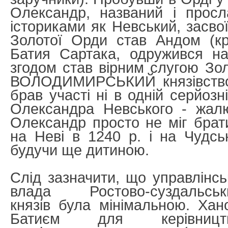
Олександр, названий і просл
істориками як Невський, засвої
Золотої Орди став Андом (к
Батия Сартака, одружився на
згодом став вірним слугою Зо
ВОЛОДИМИРСЬКИЙ князівство 
брав участі ні в одній серйозн
Олександра Невського - жалю
Олександр просто не міг брати
на Неві в 1240 р. і на Чудсь
будучи ще дитиною.
Слід зазначити, що управлінсь
влада Ростово-суздальськ
князів була мінімальною. Хан
Батиєм для керівницт