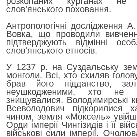
розкопаних курганах не 
слов'янського поховання.
Антропологічні дослідження А.
Вовка, що проводили вивченн
підтверджують відмінні особ
слов'янського етносів.
У 1237 р. на Суздальську зе
монголи. Всі, хто схиляв голову
брав його підданство, за
неушкодженими, хто не х
знищувалися. Володимирські к
Всеволодович підкорилися 
чином, земля «Моксель» увійш
Орди імперії Чингізидів і її ві
військові сили імперії. Очолю