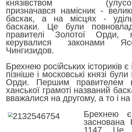
князівством (улусо
призначався намісник - велик
баскак, а на місцях - уділь
баскаки. Це були повновлад
правителі Золотої Орди, я
керувалися законами Яс
Чингизидов.
Брехнею російських істориків є і
пізніше і московські князі були
Орди. Першим правителем кн
ханської грамоті названий баск
вважалися на другому, а то і на
Брехнею 
заснована 
1147. Це