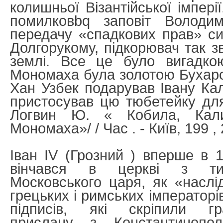
колишньої Візантійської імпері
помилковbq заповіт Волод
передачу «спадкових прав» с
Долгорукому, підкорювач так з
землі. Все це було вигадко
Мономаха була золотою Бухарс
Хан Узбек подарував Івану Кал
пристосував цю тюбетейку для
Логвин Ю. « Кобила, Кал
Мономаха»/ / Час . - Київ, 199 ,
Іван IV (Грозний ) вперше в 1
вінчався в церкві з ти
Московського царя, як «наслі
грецьких і римських імператорів
підписів, які скріпили гра
прислану з Константинопо