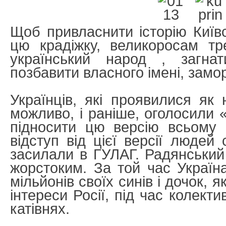
Щоб привласнити історію Київс
цю крадіжку, великоросам т
український народ , загна
позбавити власного імені, замор
Українців, які проявилися як н
можливо, і раніше, оголосили 
підносити цю версію всьому 
відступ від цієї версії людей
засилали в ГУЛАГ. Радянський
жорстоким. За той час Україн
мільйонів своїх синів і дочок, я
інтереси Росії, під час колектив
катівнях.