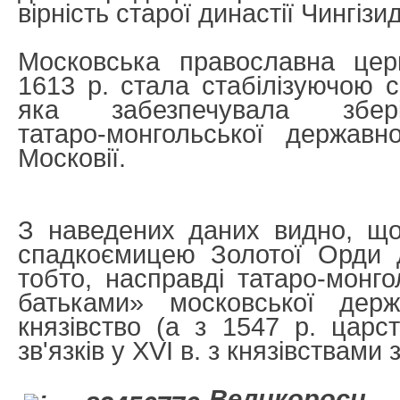
вірність старої династії Чингізид
Московська православна цер
1613 р. стала стабілізуючою 
яка забезпечувала збері
татаро-монгольської державн
Московії.
З наведених даних видно, щ
спадкоємицею Золотої Орди 
тобто, насправді татаро-мон
батьками» московської держ
князівство (а з 1547 р. цар
зв'язків у XVI в. з князівствами
Великороси.