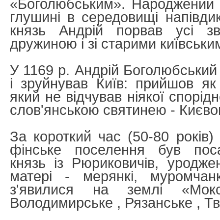
«Боголюбським». Народжений і
глушині в середовищі напівди
князь Андрій порвав усі зв'
дружиною і зі старими київськи
У 1169 р. Андрій Боголюбський
і зруйнував Київ: прийшов як
який не відчував ніякої спорідн
слов'янською святинею - Києво
За короткий час (50-80 років)
фінське поселення був пос
князь із Рюриковичів, уродже
матері - мерянкі, муромчанк
з'явилися на землі «Мокс
Володимирське , Рязанське , Тв