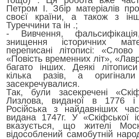
тощо) . Ця робота вже част
Петром I. Збір матеріалів про
своєї країни, а також з ін
Туреччини та ін .;
- Вивчення, фальсифікаці
знищення історичних мат
переписані літописі: «Слово
«Повість временних літ», «Лавр
багато інших. Деякі літопис
кілька разів, а оригінал
засекречувалися.
Так, були засекречені «Скіф
Лизлова, виданої в 1776 і 
Російська з найдавніших час
видана 1747г. У «Скіфської іс
вказується, що жителі Мос
відособлений самобутній народ