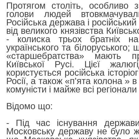
Протягом століть, особливо 
голови людей втовкмачува
Російська держава і російський
від великого князівства Київсь
- колиска трьох братніх нар
українського та білоруського; 
«старшебратства» мають 
Київської Русі. Цієї жалюг
користується російська історіог
Росії, а також «п'ята колона » в
комуністи і майже всі регіонали
Відомо що:
- Під час існування держави
Московську державу не було жо