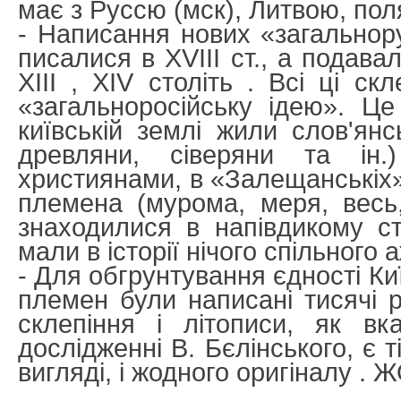
має з Руссю (мск), Литвою, поля
- Написання нових «загальнору
писалися в XVIII ст., а подава
XIII , XIV століть . Всі ці ск
«загальноросійську ідею». Ц
київській землі жили слов'янс
древляни, сіверяни та ін
християнами, в «Залещанськіх»
племена (мурома, меря, весь,
знаходилися в напівдикому ст
мали в історії нічого спільного а
- Для обгрунтування єдності Киї
племен були написані тисячі рі
склепіння і літописи, як вк
дослідженні В. Бєлінського, є 
вигляді, і жодного оригіналу . 