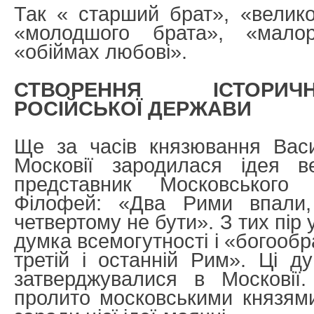
Так « старший брат», «велик
«молодшого брата», «мало
«обіймах любові».
СТВОРЕННЯ ІСТОРИЧ
РОСІЙСЬКОЇ ДЕРЖАВИ
Ще за часів князювання Васи
Московії зародилася ідея в
представник Московського
Філофей: «Два Рими впали, 
четвертому не бути». З тих пір
думка всемогутності і «богообр
третій і останній Рим». Ці 
затверджувалися в Московії.
пролито московськими князями