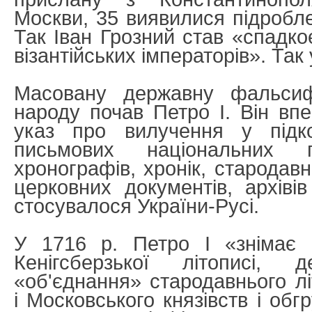
Москви, 35 виявилися підробл
Так Іван Грозний став «спадк
візантійських імператорів». Так
Масовану державну фальсифі
народу почав Петро I. Він вп
указ про вилучення у підко
письмових національних па
хронографів, хронік, стародавн
церковних документів, архівів
стосувалося України-Русі.
У 1716 р. Петро I «знімає 
Кенігсберзької літописі,
«об'єднання» стародавнього лі
і Московського князівств і обг