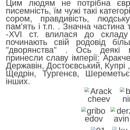
Цим людям не потрібна євро
писемність, їм чужі такі категор
сором, правдивість, людську
пам'ять і т.п. . Значна частина 
-XVI ст. влилася до складу
починають свій родовід біл
"дворянства" . Ось деякі п
принесли славу імперії: Аракче
Державін, Достоєвський, Купрі 
Щедрін, Тургенєв, Шереметьє
інших.