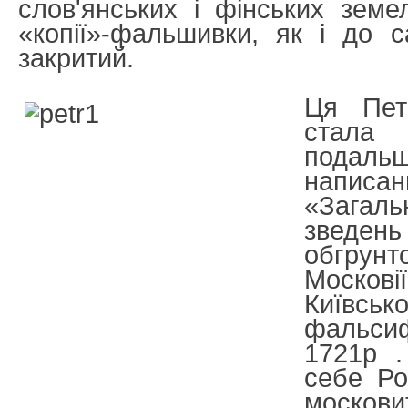
слов'янських і фінських зем
«копії»-фальшивки, як і до с
закритий.
Ця Пет
стал
подальш
напи
«Загаль
зведе
обгрун
Москов
Київсько
фальси
1721р .
себе Ро
москови