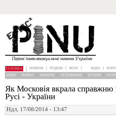
Перейти до основного матеріалу
НОВИНИ
РОЗДІЛИ
ФОТО
ВІДЕО
КОНТ
ГОЛОВНА
ХІМІЯ
ФІЗИКА
БІОЛОГІЯ
АСТРОНОМІЯ
ІСТОРІЯ
ГЕОГР
Як Московія вкрала справжню 
Русі - України
Ндл, 17/08/2014 - 13:47