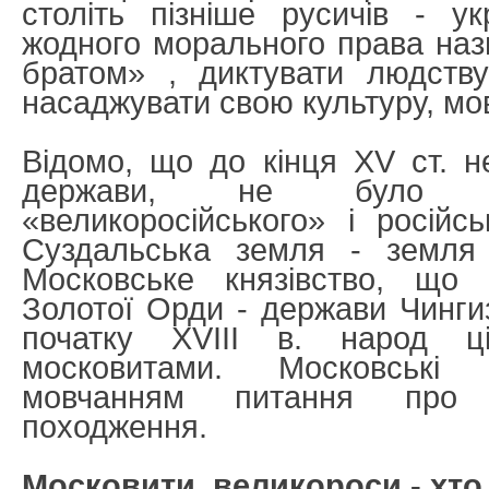
століть пізніше русичів - у
жодного морального права на
братом» , диктувати людству
насаджувати свою культуру, мов
Відомо, що до кінця XV ст. не
держави, не було с
«великоросійського» і російс
Суздальська земля - земля 
Московське князівство, що
Золотої Орди - держави Чингиз
початку XVIII в. народ ц
московитами. Московські 
мовчанням питання про 
походження.
Московити, великороси - хто