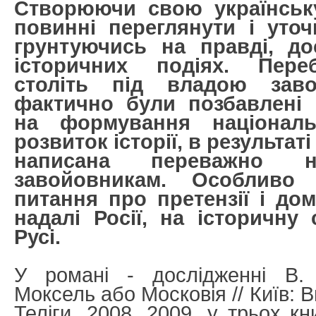
Створюючи свою українську
повинні переглянути і уточ
грунтуючись на правді, до
історичних подіях. Пере
століть під владою завой
фактично були позбавлені
на формування національ
розвиток історії, в результаті
написана переважно 
завойовникам. Особливо
питання про претензії і дом
надалі Росії, на історичну
Русі.
У романі - дослідженні В. 
Моксель або Московія // Київ: 
Теліги, 2008, 2009, у трьох к