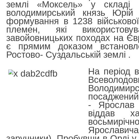
землі «Моксель» у складі 
володимирський князь Юрій 
формування в 1238 військово
племен, які використов
завойовницьких походах на Євр
є прямим доказом встанов
Ростово- Суздальській землі .
На період 
Всево
Володимирс
посаджений
- Ярослав 
віддав х
восьмирічн
Ярославич
заручники). Пробувши в Орді у