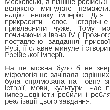
Московські, а пізніше російські
великого минулого неможли
націю, велику імперію. Для 
прикрасити своє історичн
привласнити чуже. Тому мо
починаючи з Івана IV ( Грозного
поставлено завдання присвої
Русі, її славне минуле і створ
Російської імперії.
На це можна було б не звер
міфологія не зачіпала корінних
була спрямована на повне зн
історії, мови, культури. Час 
імпершовіністи робили і роб
реалізації цього завдання.