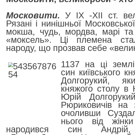
Московити.
У IX -XII ст. ве
Рязані і нинішньої Московської
мокша, чудь, мордва, марі та
«моксель». Ці племена ст
народу, що прозвав себе «вели
1137 на ці земл
син київського к
Долгорукий, я
княжого столу в К
Юрій Долгоруки
Рюриковичів на 
очоливши Суздал
нього від жінки
народився син Андрій