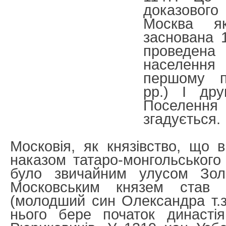
доказово
Москва я
заснована 
проведен
населення
першому п
pp.) І дру
Поселен
згадується.
Московія, як князівство, що 
наказом татаро-монгольського
було звичайним улусом Зо
Московським князем став 
(молодший син Олександра т.зв
нього бере початок династія