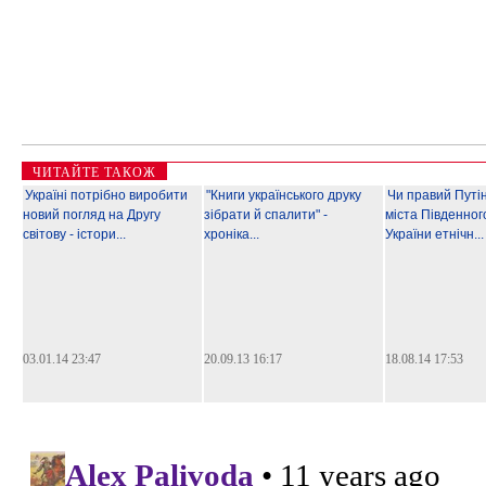
ЧИТАЙТЕ ТАКОЖ
Україні потрібно виробити
"Книги українського друку
Чи правий Путі
новий погляд на Другу
зібрати й спалити" -
міста Південног
світову - істори...
хроніка...
України етнічн...
03.01.14 23:47
20.09.13 16:17
18.08.14 17:53