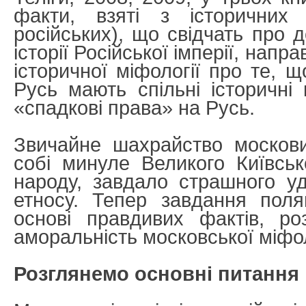
факти, взяті з історичних
російських), що свідчать про 
історії Російської імперії, нап
історичної міфології про те, щ
Русь мають спільні історичні 
«спадкові права» на Русь.
Звичайне шахрайство москови
собі минуле Великого Київсько
народу, завдало страшного у
етносу. Тепер завдання пол
основі правдивих фактів, ро
аморальність московської міфол
Розглянемо основні питання 