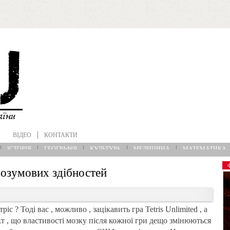
ВІДЕО
КОНТАКТИ
ІСТОРІЯ
ГЕОГРАФІЯ
КУЛЬТУРА
МЕДИЦИНА
МАТЕМАТИКА
розумових здібностей
іс ? Тоді вас , можливо , зацікавить гра Tetris Unlimited , а
т , що властивості мозку після кожної гри дещо змінюються