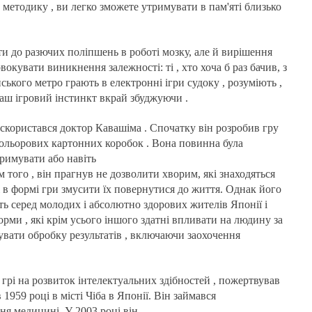
 методику , ви легко зможете утримувати в пам'яті близько
ти до разючих поліпшень в роботі мозку, але й вирішення
кувати виникнення залежності: ті , хто хоча б раз бачив, з
кого метро грають в електронні ігри судоку , розуміють ,
наш ігровий інстинкт вкрай збуджуючи .
скористався доктор Кавашіма . Спочатку він розробив гру
кольорових картонних коробок . Вона повинна була
римувати або навіть
м того , він прагнув не дозволити хворим, які знаходяться
і в формі гри змусити їх повернутися до життя. Однак його
ь серед молодих і абсолютно здорових жителів Японії і
орми , які крім усього іншого здатні впливати на людину за
вати обробку результатів , включаючи заохочення
грі на розвиток інтелектуальних здібностей , пожертвував
1959 році в місті Чіба в Японії. Він займався
ня медицині. У 2003 році він