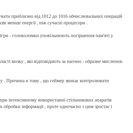
увати приблизно від 1012 до 1016 обчислювальних операцій
ів менше енергії , ніж сучасні процесори .
ігри - головоломки уповільнюють погіршення пам'яті у
ласті мозку , які відповідають за наочно - образне мислення.
у . Причина в тому , що геймер звикає контролювати
 при інтенсивному використанні стільникових апаратів
 обробки інформації , проте одночасно з цим зростає і