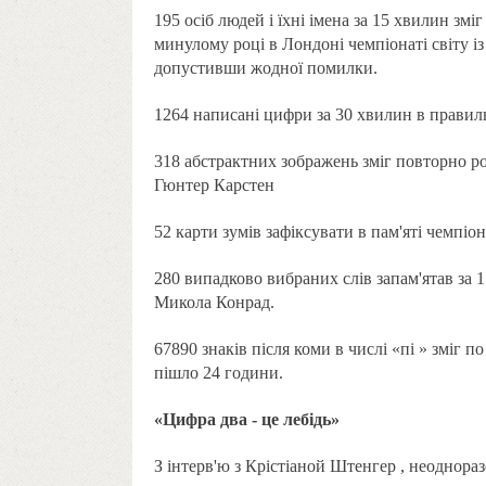
195 осіб людей і їхні імена за 15 хвилин з
минулому році в Лондоні чемпіонаті світу із 
допустивши жодної помилки.
1264 написані цифри за 30 хвилин в правил
318 абстрактних зображень зміг повторно р
Гюнтер Карстен
52 карти зумів зафіксувати в пам'яті чемпіон
280 випадково вибраних слів запам'ятав за 1
Микола Конрад.
67890 знаків після коми в числі «пі » зміг п
пішло 24 години.
«Цифра два - це лебідь»
З інтерв'ю з Крістіаной Штенгер , неоднора