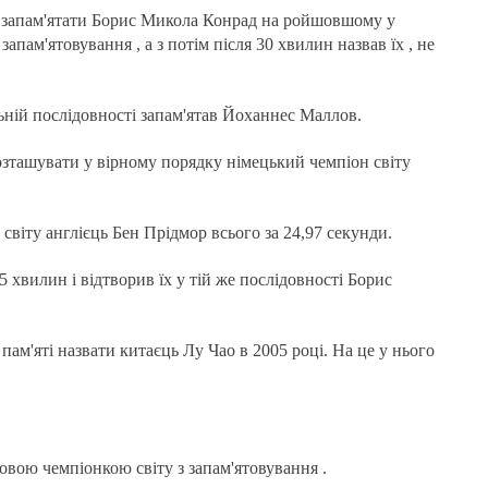
міг запам'ятати Борис Микола Конрад на ройшовшому у
запам'ятовування , а з потім після 30 хвилин назвав їх , не
ьній послідовності запам'ятав Йоханнес Маллов.
озташувати у вірному порядку німецький чемпіон світу
 світу англієць Бен Прідмор всього за 24,97 секунди.
5 хвилин і відтворив їх у тій же послідовності Борис
о пам'яті назвати китаєць Лу Чао в 2005 році. На це у нього
зовою чемпіонкою світу з запам'ятовування .