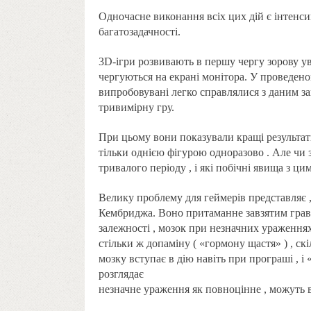
Одночасне виконання всіх цих дій є інтенси
багатозадачності.
3D-ігри розвивають в першу чергу зорову ув
чергуються на екрані монітора. У проведено
випробовувані легко справлялися з даним за
тривимірну гру.
При цьому вони показували кращі результати 
тільки однією фігурою одноразово . Але чи
тривалого періоду , і які побічні явища з ци
Велику проблему для геймерів представляє ,
Кембриджа. Воно притаманне завзятим гравцям
залежності , мозок при незначних ураження
стільки ж допаміну ( «гормону щастя» ) , ск
мозку вступає в дію навіть при програші , і «
розглядає
незначне ураження як повноцінне , можуть 