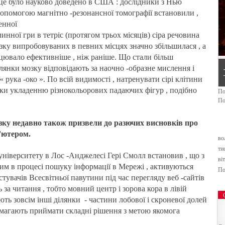
це було науково доведено в США : дослідники з Нью
Pr
На
допомогою магнітно -резонансної томографії встановили ,
us
пн
енної
нної гри в тетріс (протягом трьох місяців) сіра речовина
зку випробовуваних в певних місцях значно збільшилася , а
ацювало ефективніше , ніж раніше. Що стали більш
лянки мозку відповідають за наочно -образне мислення і
 рука -око ». По всій видимості , натренувати сірі клітини
яки укладенню різнокольорових падаючих фігур , подібно
По
По
зку недавно також призвели до разючих висновків про
п'ютером.
во
ти
ніверситету в Лос -Анджелесі Гері Смолл встановив , що з
віт
им в процесі пошуку інформації в Мережі , активуються
По
стувачів Всесвітньої павутини під час перегляду веб -сайтів
 за читання , тобто мовний центр і зорова кора в лівій
ють зовсім інші ділянки - частини лобової і скроневої долей
опомагають приймати складні рішення з метою якомога