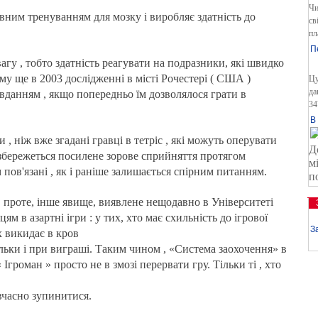
Чи
вним тренуванням для мозку і виробляє здатність до
св
пл
П
агу , тобто здатність реагувати на подразники, які швидко
му ще в 2003 дослідженні в місті Рочестері ( США )
Цу
да
вданням , якщо попередньо їм дозволялося грати в
34
В
, ніж вже згадані гравці в тетріс , які можуть оперувати
Д
 збережеться посилене зорове сприйняття протягом
м
м пов'язані , як і раніше залишається спірним питанням.
п
 проте, інше явище, виявлене нещодавно в Університеті
 в азартні ігри : у тих, хто має схильність до ігрової
З
х викидає в кров
ільки і при виграші. Таким чином , «Система заохочення» в
 Ігроман » просто не в змозі перервати гру. Тільки ті , хто
вчасно зупинитися.