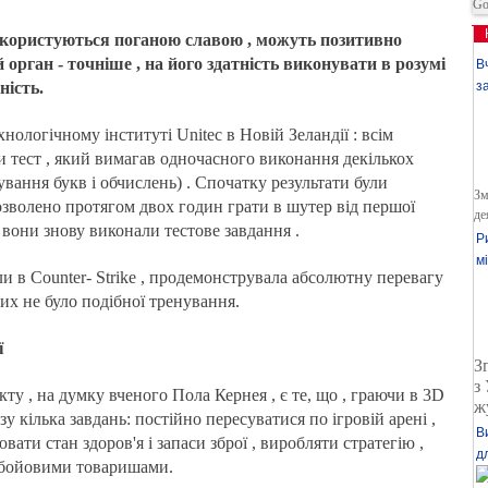
Go
о користуються поганою славою , можуть позитивно
рган - точніше , на його здатність виконувати в розумі
В
з
ність.
нологічному інституті Unitec в Новій Зеландії : всім
тест , який вимагав одночасного виконання декількох
ування букв і обчислень) . Спочатку результати були
Зм
озволено протягом двох годин грати в шутер від першої
де
всі вони знову виконали тестове завдання .
Р
м
ли в Counter- Strike , продемонструвала абсолютну перевагу
их не було подібної тренування.
ї
З
з
 , на думку вченого Пола Кернея , є те, що , граючи в 3D
ж
у кілька завдань: постійно пересуватися по ігровій арені ,
В
ювати стан здоров'я і запаси зброї , виробляти стратегію ,
д
 бойовими товаришами.