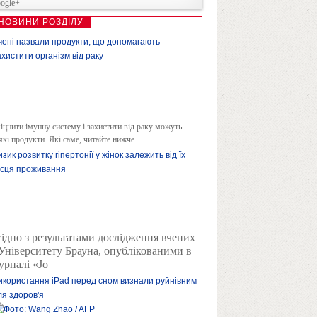
ogle+
НОВИНИ РОЗДІЛУ
чені назвали продукти, що допомагають
ахистити організм від раку
іцнити імунну систему і захистити від раку можуть
які продукти. Які саме, читайте нижче.
изик розвитку гіпертонії у жінок залежить від їх
ісця проживання
гідно з результатами дослідження вчених
 Університету Брауна, опублікованими в
урналі «Jo
икористання iPad перед сном визнали руйнівним
ля здоров'я