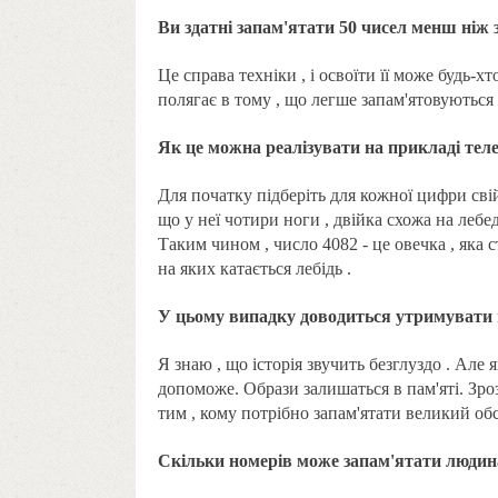
Ви здатні запам'ятати 50 чисел менш ніж 
Це справа техніки , і освоїти її може будь-
полягає в тому , що легше запам'ятовуються 
Як це можна реалізувати на прикладі тел
Для початку підберіть для кожної цифри свій 
що у неї чотири ноги , двійка схожа на лебед
Таким чином , число 4082 - це овечка , яка 
на яких катається лебідь .
У цьому випадку доводиться утримувати в 
Я знаю , що історія звучить безглуздо . Але
допоможе. Образи залишаться в пам'яті. Зр
тим , кому потрібно запам'ятати великий обс
Скільки номерів може запам'ятати людина