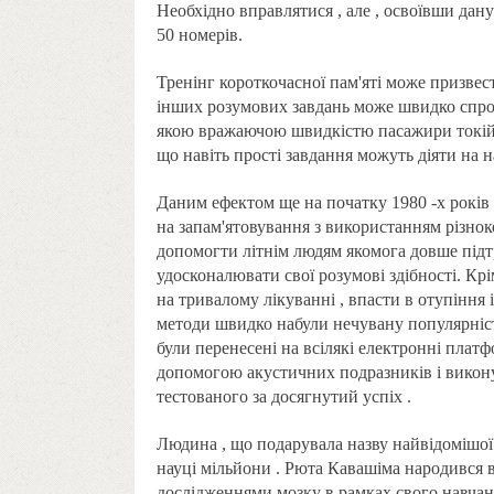
Необхідно вправлятися , але , освоївши дану
50 номерів.
Тренінг короткочасної пам'яті може призвес
інших розумових завдань може швидко спрово
якою вражаючою швидкістю пасажири токійсь
що навіть прості завдання можуть діяти на 
Даним ефектом ще на початку 1980 -х років 
на запам'ятовування з використанням різно
допомогти літнім людям якомога довше підт
удосконалювати свої розумові здібності. Крі
на тривалому лікуванні , впасти в отупіння 
методи швидко набули нечувану популярніст
були перенесені на всілякі електронні платф
допомогою акустичних подразників і викону
тестованого за досягнутий успіх .
Людина , що подарувала назву найвідомішої 
науці мільйони . Рюта Кавашіма народився в 
дослідженнями мозку в рамках свого навчан