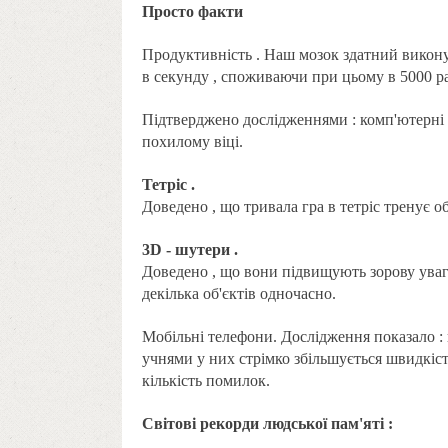
Просто факти
Продуктивність . Наш мозок здатний викон
в секунду , споживаючи при цьому в 5000 раз
Підтверджено дослідженнями : комп'ютерні 
похилому віці.
Тетріс .
Доведено , що тривала гра в тетріс тренує об
3D - шутери .
Доведено , що вони підвищують зорову уваг
декілька об'єктів одночасно.
Мобільні телефони. Дослідження показало :
учнями у них стрімко збільшується швидкість
кількість помилок.
Світові рекорди людської пам'яті :