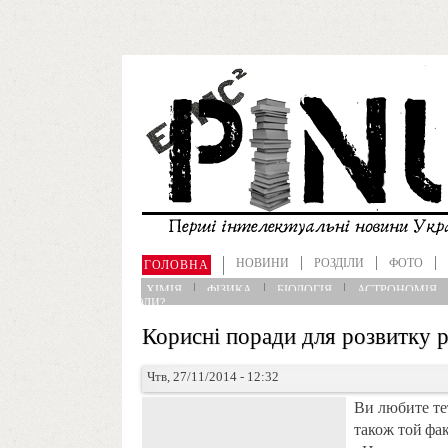
Перейти до основного матеріалу
НОВИНИ
РОЗДІЛИ
ФОТО
ГОЛОВНА
ХІМІЯ
ФІЗИКА
БІОЛОГІЯ
АСТРОНОМІЯ
ИХОЛОГІЯ
ЩО?ДЕ?КОЛИ?
Корисні поради для розвитку 
Чтв, 27/11/2014 - 12:32
Ви любите тетр
також той
фак