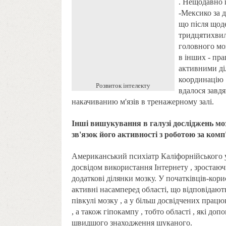
. Нещодавно 
-Мексико за 
що після щод
тридцятихвили
головного мо
в інших - пр
активними ді
координацію «
Розвиток інтелекту
вдалося завд
накачиванию м'язів в тренажерному залі.
Інші вишукування в галузі досліджень мо
зв'язок його активності з роботою за ком
Американський психіатр Каліфорнійського у
досвідом використання Інтернету , зростаюч
додаткові ділянки мозку. У початківців-кори
активні насамперед області, що відповідають
півкулі мозку , а у більш досвідчених працю
, а також гіпокампу , тобто області , які д
швидшого знаходження шуканого.