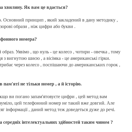
за хвилину. Як вам це вдається?
хто. Основний принцип , який закладений в дану методику ,
зорові образи , ніж цифри або букви .
ефонного номера?
образ. Уявімо , що нуль - це колесо , чотири - овечка , тому
я з вигнутою шиєю , а вісімка - це американські гірки.
стрибає через колесо , поспішаючи до американських горок ,
пам'яті не тільки номер , а й історію.
 якщо ви погано запам'ятовуєте цифри , цей метод вам
озуміло, цей телефонний номер не такий вже довгий. Але
яг інформації , даний метод теж доведеться дуже до речі.
 середніх інтелектуальних здібностей таким чином ?