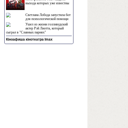
выхода которых уже известны
Светлана Лобода запустила бот
для психологической помощи
Ушел из жизни голливудский
актер Рэй Лиотта, который
сыграл в "Славных парнях"
Кіноафиша кінотеатра Imax