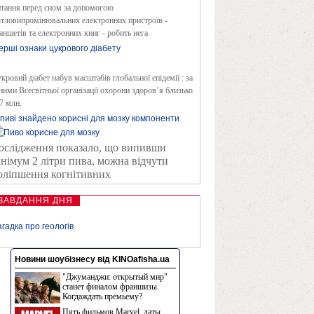
тання перед сном за допомогою
ітловипромінювальних електронних пристроїв -
аншетів та електронних книг - робить нега
ерші ознаки цукрового діабету
кровий діабет набув масштабів глобальної епідемії : за
ними Всесвітньої організації охорони здоров’я близько
7 млн.
 пиві знайдено корисні для мозку компоненти
ослідження показало, що випивши
інімум 2 літри пива, можна відчути
оліпшення когнітивних
ЗАВДАННЯ ДНЯ
агадка про геологів
Новини шоубізнесу від KINOafisha.ua
"Джуманджи: открытый мир"
станет финалом франшизы.
Когдаждать премьему?
Пять фильмов Marvel, даты