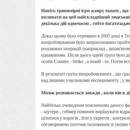
Навіть тривимірні ігри жанру екшен , щ
впливати на цей найскладніший людський о
декілька дій одночасно , тобто багатозадач
Доказ цьому було отримано в 2005 році в Тех
випробовуваним було запропоновано пройти 
розумових операцій (наприклад , запам'ятов
однаковими. Після цього одній групі було д
особи Counter - Strike , а іншій - ні. Потім 
В результаті група випробовуваних , що гра
над іншими учасниками експерименту , у як
Мозок розвивається завжди , коли він в ді
Найбільш очевидним поясненням даного факту
- шутери , геймер повинен вирішувати відраз
цілитися у ворогів , йти у укриття , контрол
обговорюючи поточне положення зі своїми