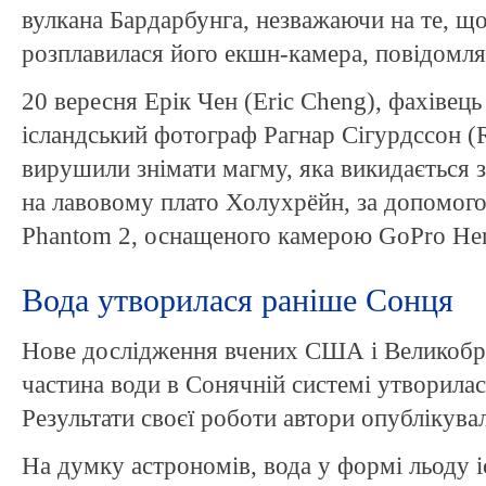
вулкана Бардарбунга, незважаючи на те, що
розплавилася його екшн-камера, повідомля
20 вересня Ерік Чен (Eric Cheng), фахівець з
ісландський фотограф Рагнар Сігурдссон (R
вирушили знімати магму, яка викидається 
на лавовому плато Холухрёйн, за допомог
Phantom 2, оснащеного камерою GoPro Her
Вода утворилася раніше Сонця
Нове дослідження вчених США і Великобри
частина води в Сонячній системі утворилас
Результати своєї роботи автори опублікувал
На думку астрономів, вода у формі льоду 