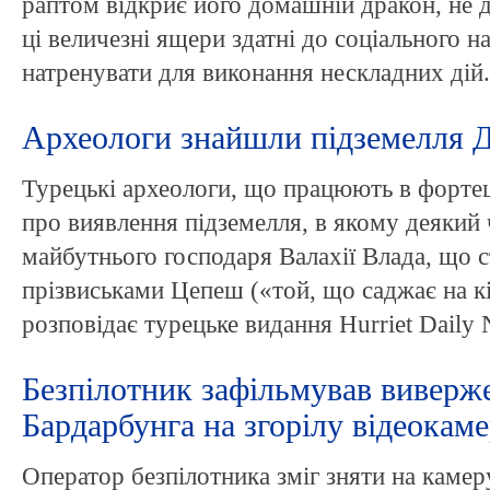
раптом відкриє його домашній дракон, не 
ці величезні ящери здатні до соціального н
натренувати для виконання нескладних дій.
Археологи знайшли підземелля 
Турецькі археологи, що працюють в фортец
про виявлення підземелля, в якому деякий 
майбутнього господаря Валахії Влада, що с
прізвиськами Цепеш («той, що саджає на кі
розповідає турецьке видання Hurriet Daily 
Безпілотник зафільмував виверж
Бардарбунга на згорілу відеокам
Оператор безпілотника зміг зняти на камер