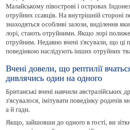
Малайському півострові і островах Індонез
отруйних ссавців. На внутрішній стороні п
знаходяться особливі залози, виділення як
лорі, стають отруйними. Якщо лорі полиже 
отруйним. Недавно вчені з'ясували, що ці п
поведінкою наслідують інших отруйних тва
Вчені довели, що рептилії вчать
дивлячись один на одного
Британські вчені навчили австралійських др
з'ясувалося, імітувати поведінку родичів м
а й гади.
Якщо, зайшовши до одного в гості, ви зітк