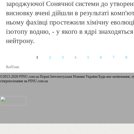
зароджуючої Сонячної системи до утворення
висновку вчені дійшли в результаті комп'
ньому фахівці простежили хімічну еволюці
ізотопу водню, - у якого в ядрі знаходятьс
нейтрону.
1
2
3
4
5
6
7
8
Сторінки
RedTram
©2013-2020 PINU.com.ua Перші Інтелектуальні Новини України Будь-яке копiювання, пу
гіперпосилання на PINU.com.ua