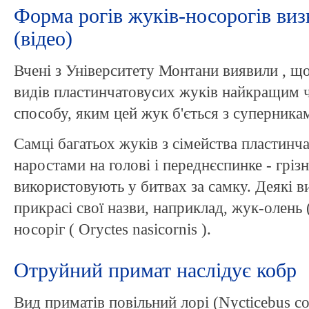
Форма рогів жуків-носорогів виз
(відео)
Вчені з Університету Монтани виявили , що
видів пластинчатовусих жуків найкращим ч
способу, яким цей жук б'ється з суперника
Самці багатьох жуків з сімейства пластинч
наростами на голові і переднєспинке - грі
використовують у битвах за самку. Деякі в
прикрасі свої назви, наприклад, жук-олень (
носоріг ( Oryctes nasicornis ).
Отруйний примат наслідує кобр
Вид приматів повільний лорі (Nycticebus c