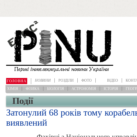
Перейти до основного матеріалу
НОВИНИ
РОЗДІЛИ
ФОТО
ВІДЕО
КОНТ
ГОЛОВНА
ХІМІЯ
ФІЗИКА
БІОЛОГІЯ
АСТРОНОМІЯ
ІСТОРІЯ
ГЕОГР
Події
Затонулий 68 років тому корабел
виявлений
Фахівці з Національного управлі