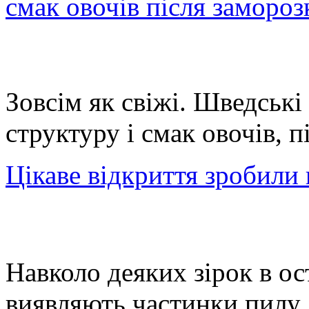
смак овочів після замороз
Зовсім як свіжі. Шведські
структуру і смак овочів, п
Цікаве відкриття зробили 
Навколо деяких зірок в ос
виявляють частинки пилу, я