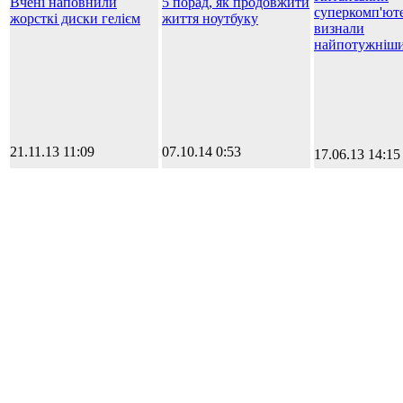
Вчені наповнили
5 порад, як продовжити
суперкомп'ют
жорсткі диски гелієм
життя ноутбуку
визнали
найпотужнішим
21.11.13 11:09
07.10.14 0:53
17.06.13 14:15