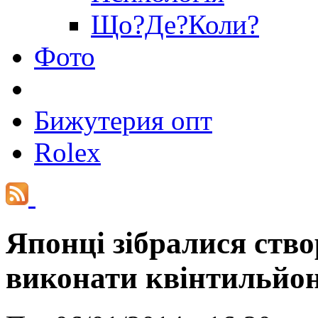
Що?Де?Коли?
Фото
Бижутерия опт
Rolex
Японці зібралися ств
виконати квінтильйон