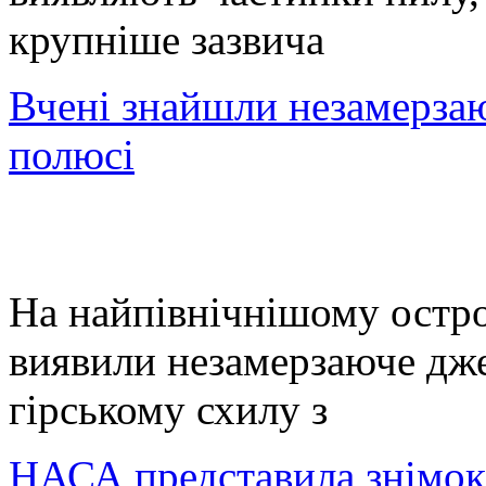
крупніше зазвича
Вчені знайшли незамерза
полюсі
На найпівнічнішому остро
виявили незамерзаюче джер
гірському схилу з
НАСА представила знімок