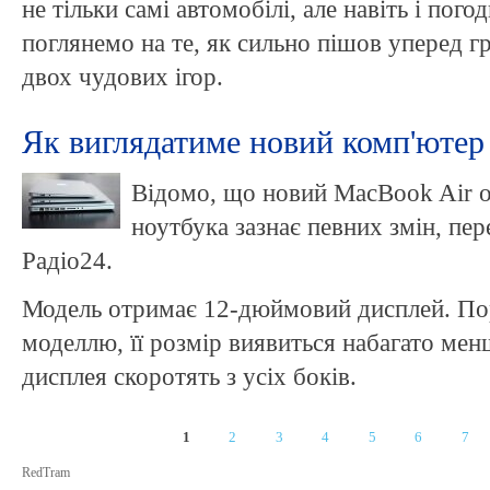
не тільки самі автомобілі, але навіть і пого
поглянемо на те, як сильно пішов уперед г
двох чудових ігор.
Як виглядатиме новий комп'ютер 
Відомо, що новий MacBook Air от
ноутбука зазнає певних змін, пе
Радіо24.
Модель отримає 12-дюймовий дисплей. По
моделлю, її розмір виявиться набагато м
дисплея скоротять з усіх боків.
1
2
3
4
5
6
7
Сторінки
RedTram