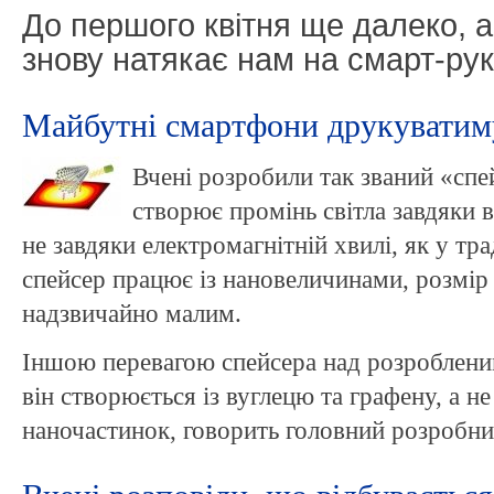
До першого квітня ще далеко, 
знову натякає нам на смарт-ру
Майбутні смартфони друкуватиму
Вчені розробили так званий «сп
створює промінь світла завдяки ві
не завдяки електромагнітній хвилі, як у тр
спейсер працює із нановеличинами, розмір
надзвичайно малим.
Іншою перевагою спейсера над розробленим
він створюється із вуглецю та графену, а не
наночастинок, говорить головний розробни