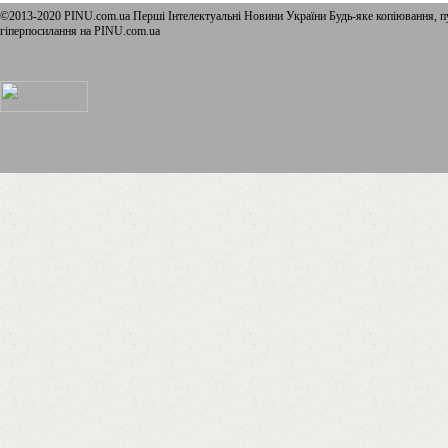
©2013-2020 PINU.com.ua Перші Інтелектуальні Новини України Будь-яке копiювання, пу
гіперпосилання на PINU.com.ua