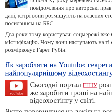
Із початку року мережею Facebo
повідомлення про авторські права
дані, котрі вони розміщують на власних с
посиланням на ББС.
Два роки тому користувачі соцмережі вже 
містифікацію. Чому вони наступають на ті с
розмірковує Гарет Рубін.
Як заробляти на Youtube: секрети
найпопулярнішому відеохостинг
Сьогодні портал
розп
ПІНУ
же заробити гроші на на
відеохостінгу у світі.
Якщо повернутися на декілька рокі