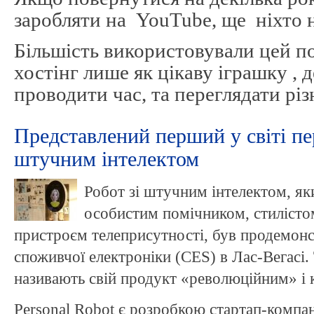
заробляти на YouTube, ще ніхто на
Більшість використовували цей п
хостінг лише як цікаву іграшку , 
проводити час, та переглядати різ
Представлений перший у світі пе
штучним інтелектом
Робот зі штучним інтелектом, як
особистим помічником, стилісто
пристроєм телеприсутності, був продемонс
споживчої електроніки (CES) в Лас-Вегасі. 
називають свій продукт «революційним» і к
Personal Robot є розробкою стартап-компа