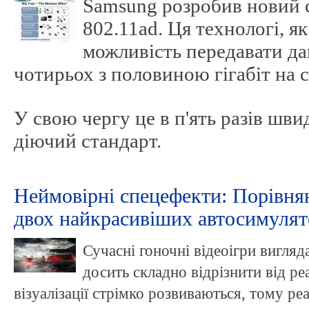
Samsung розробив новий с
802.11ad. Ця технологі, я
можливість передавати да
чотирьох з половиною гігабіт на 
У свою чергу це в п'ять разів шви
діючий стандарт.
Неймовірні спецефекти: Порівня
двох найкрасивіших автосимулят
Сучасні гоночні відеоігри вигля
досить складно відрізнити від ре
візуалізації стрімко розвиваються, тому р