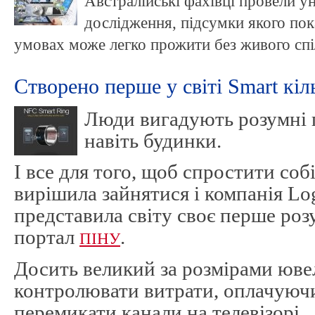
Австралійські фахівці провели ун
дослідження, підсумки якого пок
умовах може легко прожити без живого спі
Створено перше у світі Smart кіл
Люди вигадують розумні 
навіть будинки.
І все для того, щоб спростити соб
вирішила зайнятися і компанія Lo
представила світу своє перше роз
портал
.
ПІНУ
Досить великий за розмірами юве
контролювати витрати, оплачуючи 
перемикати канали на телевізорі.