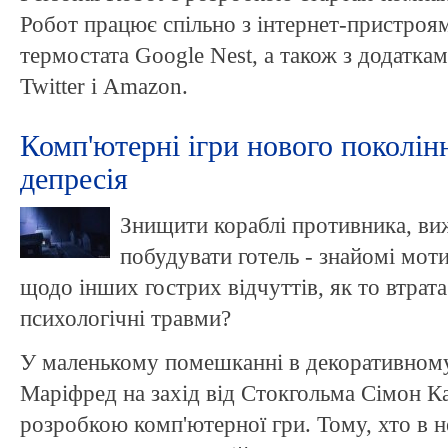
Робот працює спільно з інтернет-пристроя
термостата Google Nest, а також з додаткам
Twitter і Amazon.
Комп'ютерні ігри нового поколінн
депресія
Знищити кораблі противника, вижи
побудувати готель - знайомі мот
щодо інших гострих відчуттів, як то втрата
психологічні травми?
У маленькому помешканні в декоративном
Маріфред на захід від Стокгольма Сімон К
розробкою комп'ютерної гри. Тому, хто в н