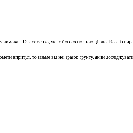
Чурюмова – Герасименко, яка є його основною ціллю. Rosetta вир
омети впритул, то візьме від неї зразок ґрунту, який досліджува