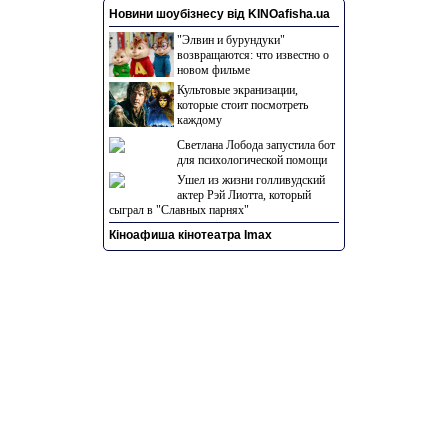
Новини шоубізнесу від KINOafisha.ua
"Элвин и бурундуки"
возвращаются: что известно о
новом фильме
Культовые экранизации,
которые стоит посмотреть
каждому
Светлана Лобода запустила бот
для психологической помощи
Ушел из жизни голливудский
актер Рэй Лиотта, который
сыграл в "Славных парнях"
Кіноафиша кінотеатра Imax