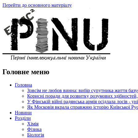
Перейти до основного матеріалу
Головне меню
Головна
Зовсім не любов винна: вибір супутника життя базу
Корисні поради для розвитку розумових здібностей,
У Фінській війні радянська армія осідлала лосів - ун
Як Московія вкрала справжню історію Київської Рус
Новини
Розділи
Хімія
Фізика
Біологія