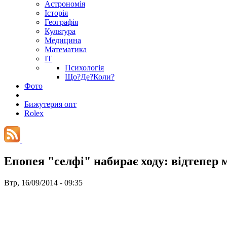
Астрономія
Історія
Географія
Культура
Медицина
Математика
IT
Психологія
Що?Де?Коли?
Фото
Бижутерия опт
Rolex
Епопея "селфі" набирає ходу: відтепер
Втр, 16/09/2014 - 09:35