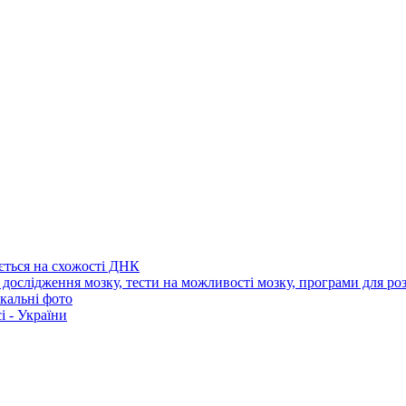
ється на схожості ДНК
 дослідження мозку, тести на можливості мозку, програми для ро
ікальні фото
і - України