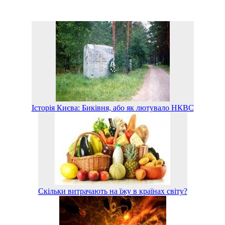
Історія Києва: Биківня, або як лютувало НКВС
Скільки витрачають на їжу в країнах світу?