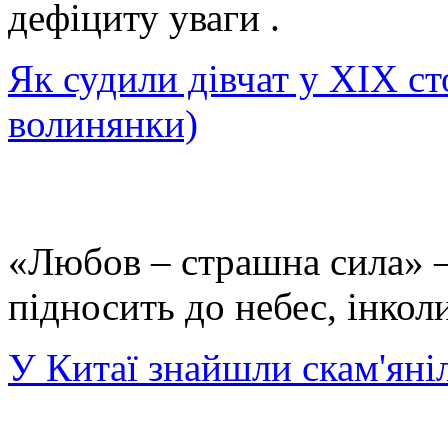
дефіциту уваги .
Як судили дівчат у ХІХ ст
волинянки)
«Любов – страшна сила» – 
підносить до небес, інкол
У Китаї знайшли скам'яні