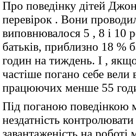
Про поведінку дітей Джонс
перевірок . Вони проводил
виповнювалося 5 , 8 і 10 р
батьків, приблизно 18 % 
годин на тиждень. І , якщ
частіше погано себе вели в
працюючих менше 55 годи
Під поганою поведінкою ма
нездатність контролювати 
завантаженість на роботі 