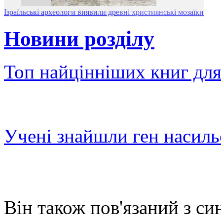
Ізраїльські археологи виявили древні християнські мозаїки
Новини розділу
Топ найцінніших книг для
Учені знайшли ген насиль
Він також пов'язаний з си