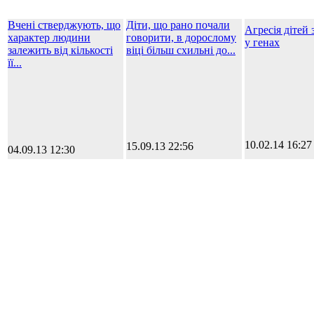
Вчені стверджують, що
Діти, що рано почали
Агресія дітей 
характер людини
говорити, в дорослому
у генах
залежить від кількості
віці більш схильні до...
її...
10.02.14 16:27
15.09.13 22:56
04.09.13 12:30