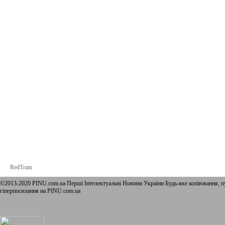
RedTram
©2013-2020 PINU.com.ua Перші Інтелектуальні Новини України Будь-яке копiювання, пу
гіперпосилання на PINU.com.ua