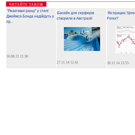
ЧИТАЙТЕ ТАКОЖ
"Реактивні ранці" у стилі
Басейн для серферів
Як працює Sprea
Джеймса Бонда надійдуть у
створили в Австралії
Forex?
пр...
16.08.13 21:30
27.11.14 12:41
30.11.14 23:55