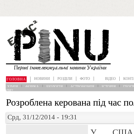
Перейти до основного матеріалу
НОВИНИ
РОЗДІЛИ
ФОТО
ВІДЕО
КОНТ
ГОЛОВНА
ХІМІЯ
ФІЗИКА
БІОЛОГІЯ
АСТРОНОМІЯ
ІСТОРІЯ
ГЕОГР
?КОЛИ?
Розроблена керована під час п
Срд, 31/12/2014 - 19:31
У США 