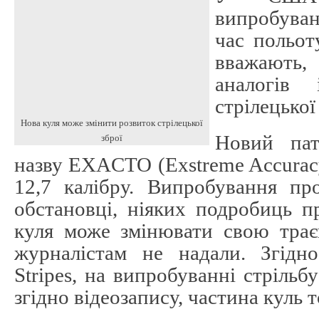
випробуван
час польот
вважають,
аналогів 
стрілецької 
Нова куля може змінити розвиток стрілецької
Новий пат
зброї
назву EXACTO (Exstreme Accuracy
12,7 калібру. Випробування пр
обстановці, ніяких подробиць п
куля може змінювати свою траєк
журналістам не надали. Згідно
Stripes, на випробуванні стрільб
згідно відеозапису, частина куль т