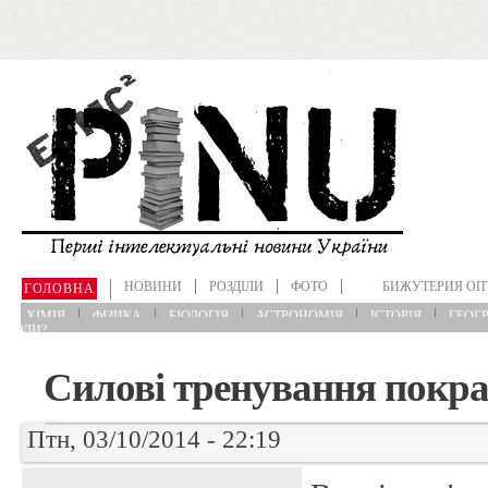
Перейти до основного матеріалу
НОВИНИ
РОЗДІЛИ
ФОТО
БИЖУТЕРИЯ ОП
ГОЛОВНА
ХІМІЯ
ФІЗИКА
БІОЛОГІЯ
АСТРОНОМІЯ
ІСТОРІЯ
ГЕОГР
?КОЛИ?
Силові тренування покр
Птн, 03/10/2014 - 22:19