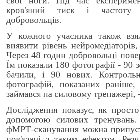
свої ноги. Під час експериме
кров'яний тиск і частоту 
добровольців.
У кожного учасника також взя
виявити рівень нейромедіаторів, 
Через 48 годин добровольці пове
Їм показали 180 фотографії - 90 
бачили, і 90 нових. Контроль
фотографій, показаних раніше,
займався на силовому тренажері, 
Дослідження показує, як просто
допомогою силових тренувань. 
фМРТ-сканування можна припусти
пов'язані з таким ефектом. Рез