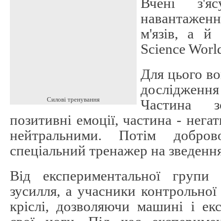
Вчені з'я
навантаження
м'язів, а й
Science Worl
Для цього в
досліджен
Силові тренування
Частина з
позитивні емоції, частина - негат
нейтральними. Потім добров
спеціальний тренажер на зведення
Від експериментальної групи 
зусилля, а учасники контрольної
кріслі, дозволяючи машині і ек