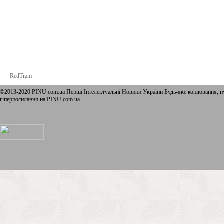
RedTram
©2013-2020 PINU.com.ua Перші Інтелектуальні Новини України Будь-яке копiювання, пу
гіперпосилання на PINU.com.ua