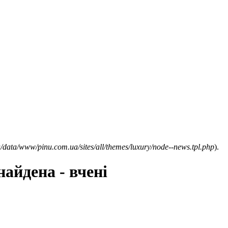
/data/www/pinu.com.ua/sites/all/themes/luxury/node--news.tpl.php
).
айдена - вчені