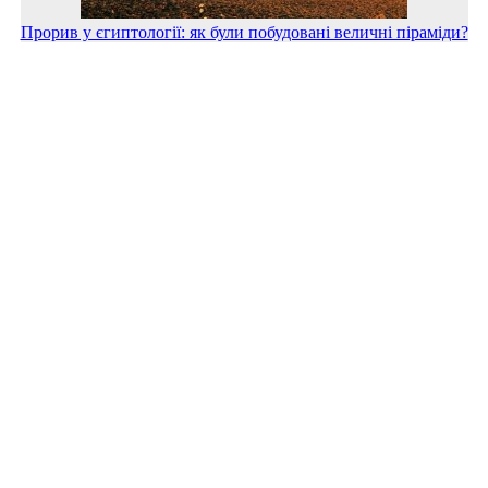
Прорив у єгиптології: як були побудовані величні піраміди?