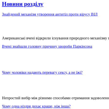
Новини розділу
Знайдений механізм утворення антитіл проти вірусу ВІЛ
Американські вчені відкрили існування природного механізму пр
Вчені знайшли головну причину хвороби Паркінсона
Чому чоловіки надають перевагу сексу, а не їжі?
Непростий вибір між різними способами отримання задоволен
Чому одна ніздря дихає краще, ніж інша?