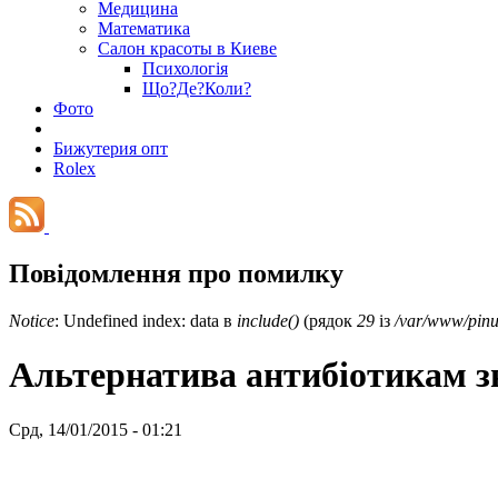
Медицина
Математика
Салон красоты в Киеве
Психологія
Що?Де?Коли?
Фото
Бижутерия опт
Rolex
Повідомлення про помилку
Notice
: Undefined index: data в
include()
(рядок
29
із
/var/www/pinu
Альтернатива антибіотикам зн
Срд, 14/01/2015 - 01:21