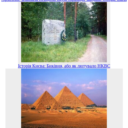
Історія Києва: Биківня, або як лютувало НКВС