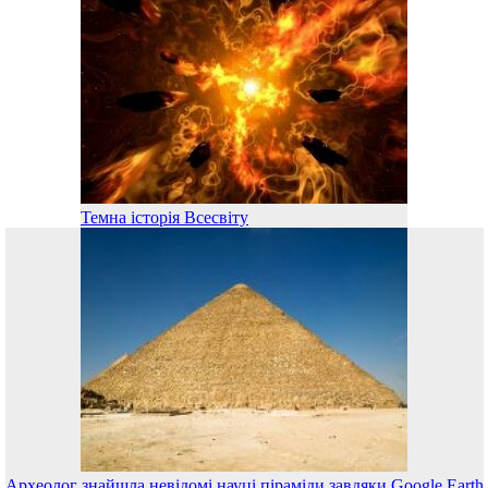
Темна історія Всесвіту
Археолог знайшла невідомі науці піраміди завдяки Google Earth