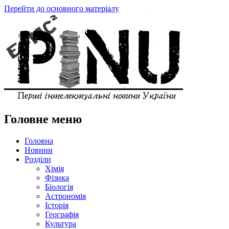
Перейти до основного матеріалу
Головне меню
Головна
Новини
Розділи
Хімія
Фізика
Біологія
Астрономія
Історія
Географія
Культура