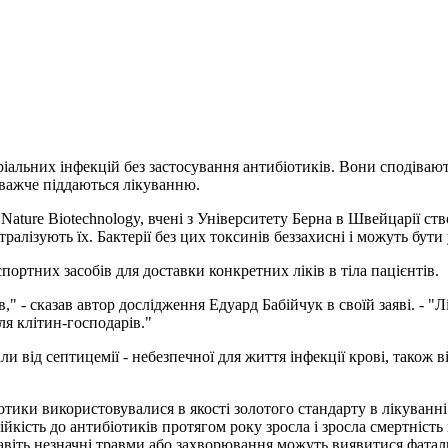
ріальних інфекцій без застосування антибіотиків. Вони сподіва
о важче піддаються лікуванню.
Nature Biotechnology, вчені з Університету Берна в Швейцарії ст
тралізують їх. Бактерії без цих токсинів беззахисні і можуть бу
ортних засобів для доставки конкретних ліків в тіла пацієнтів.
 - сказав автор дослідження Едуард Бабійчук в своїй заяві. - "Л
ля клітин-господарів."
и від септицемії - небезпечної для життя інфекції крові, також 
отики використовувалися в якості золотого стандарту в лікуванн
стійкість до антибіотиків протягом року зросла і зросла смертність
навіть незначні травми або захворювання можуть виявитися фата