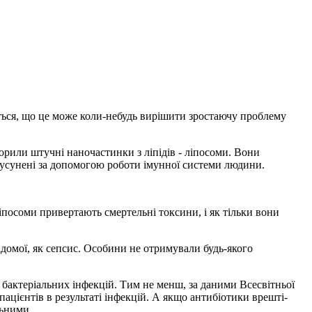
ються, що це може коли-небудь вирішити зростаючу проблему
ворили штучні наночастинки з ліпідів - ліпосоми. Вони
ти усунені за допомогою роботи імунної системи людини.
іпосоми привертають смертельні токсини, і як тільки вони
відомої, як сепсис. Особини не отримували будь-якого
і бактеріальних інфекцій. Тим не менш, за даними Всесвітньої
 пацієнтів в результаті інфекцій. А якщо антибіотики врешті-
льними.