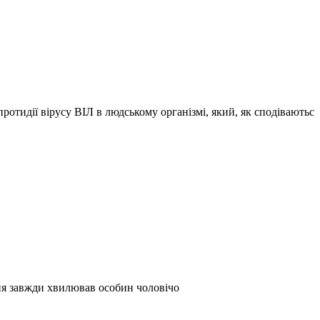
отидії вірусу ВІЛ в людському організмі, який, як сподіваютьс
ня завжди хвилював особин чоловічо