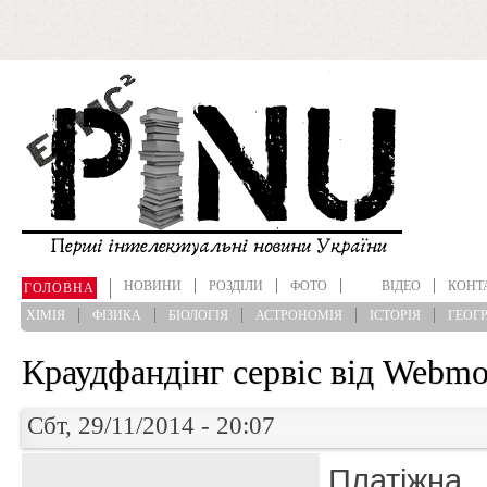
Перейти до основного матеріалу
НОВИНИ
РОЗДІЛИ
ФОТО
ВІДЕО
КОНТ
ГОЛОВНА
ХІМІЯ
ФІЗИКА
БІОЛОГІЯ
АСТРОНОМІЯ
ІСТОРІЯ
ГЕОГР
Краудфандінг сервіс від Webm
Сбт, 29/11/2014 - 20:07
Платіжна