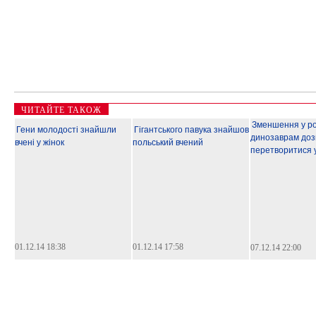
ЧИТАЙТЕ ТАКОЖ
Зменшення у ро
Гени молодості знайшли
Гігантського павука знайшов
динозаврам до
вчені у жінок
польський вчений
перетворитися у
01.12.14 18:38
01.12.14 17:58
07.12.14 22:00