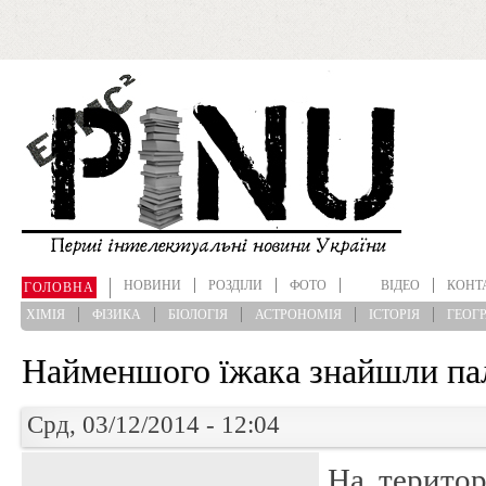
Перейти до основного матеріалу
НОВИНИ
РОЗДІЛИ
ФОТО
ВІДЕО
КОНТ
ГОЛОВНА
ХІМІЯ
ФІЗИКА
БІОЛОГІЯ
АСТРОНОМІЯ
ІСТОРІЯ
ГЕОГР
Найменшого їжака знайшли па
Срд, 03/12/2014 - 12:04
На територі