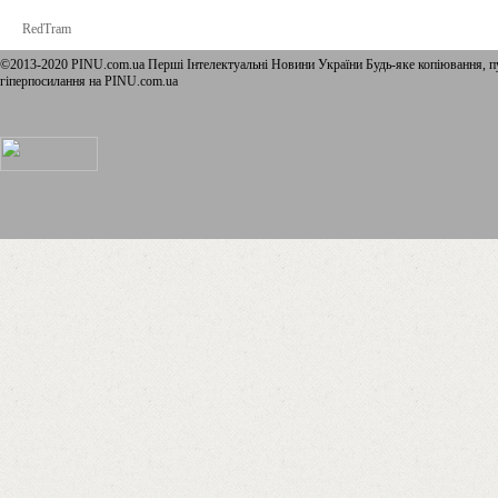
RedTram
©2013-2020 PINU.com.ua Перші Інтелектуальні Новини України Будь-яке копiювання, пу
гіперпосилання на PINU.com.ua