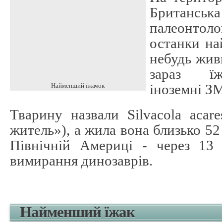
Британ
палеонтол
останки на
небудь жив
зараз їж
іноземні ЗМ
Найменший їжачок
Тварину назвали Silvacola acar
житель»), а жила вона близько 52
Північній Америці - через 13 
вимирання динозаврів.
Найменший їжак