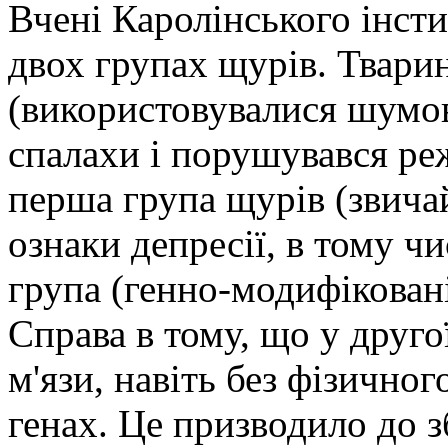
Вчені Каролінського інст
двох групах щурів. Твари
(використовувалися шумові
спалахи і порушувався реж
перша група щурів (звича
ознаки депресії, в тому чи
група (генно-модифікован
Справа в тому, що у друго
м'язи, навіть без фізично
генах. Це призводило до 