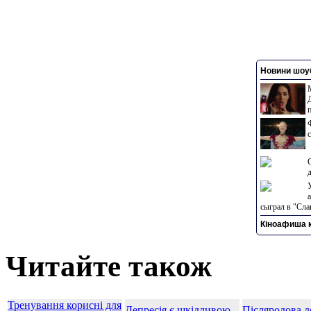
Новини шоуб
сыграл в "Сла
Кіноафиша к
Читайте також
Тренування корисні для
Депресія є шкідливою
Післяродова де