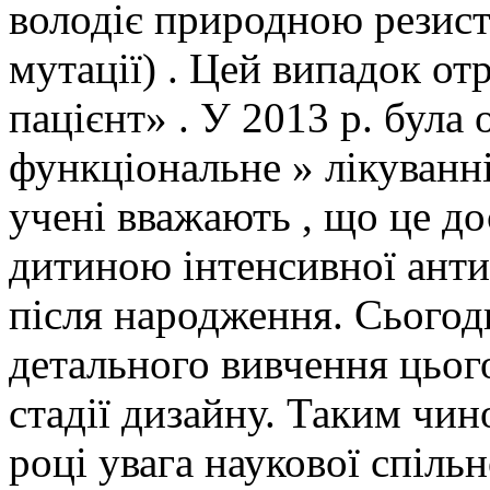
володіє природною резист
мутації) . Цей випадок от
пацієнт» . У 2013 р. була
функціональне » лікуванн
учені вважають , що це д
дитиною інтенсивної антир
після народження. Сьогодн
детального вивчення цьог
стадії дизайну. Таким чин
році увага наукової спільн