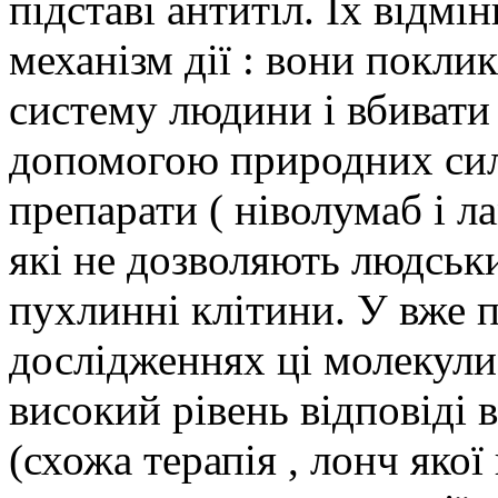
підставі антитіл. Їх відм
механізм дії : вони покли
систему людини і вбивати
допомогою природних сил 
препарати ( ніволумаб і л
які не дозволяють людськ
пухлинні клітини. У вже 
дослідженнях ці молекул
високий рівень відповіді 
(схожа терапія , лонч якої 