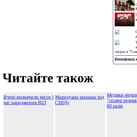
сыграл в "Сла
Кіноафиша к
Читайте також
Медики недоо
Вчені визначили місце і
Марихуана захищає від
"сплячі резер
час народження ВІЛ
СНІДу
60 разів