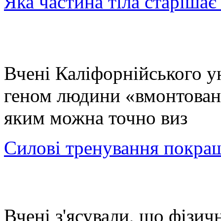
Яка частина тіла старіша
Вчені Каліфорнійського у
геном людини «вмонтовани
яким можна точно виз
Силові тренування покра
Вчені з'ясували, що фізич