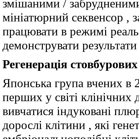
змішаними / забрудненими 
мініатюрний секвенсор , з
працювати в режимі реальн
демонструвати результати 
Регенерація стовбурових
Японська група вчених в 
перших у світі клінічних 
вивчатися індуковані плюр
дорослі клітини , які ген
ембріональноподібні кліти