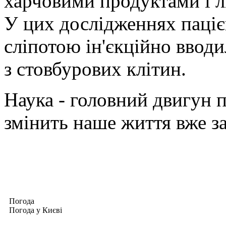
харчовими продуктами і л
У цих дослідженнях паці
сліпотою ін'єкційно вводи
з стовбурових клітин.
Наука - головний двигун п
змінить наше життя вже зав
Погода
Погода у
Києві