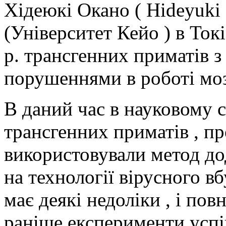
Хідеюкі Окано ( Hideyuki 
(Університет Кейо ) в Ток
р. трансгенних приматів 
порушеннями в роботі моз
В даний час в науковому с
трансгенних приматів , пр
використовували метод дод
на технології вірусного в
має деякі недоліки , і по
раніше експерименти усп