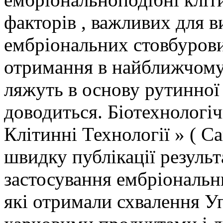
факторів , важливих для 
ембріональних стовбурови
отримання в найближчому 
ляжуть в основу рутинної
доводиться. Біотехнологі
Клітинні Технології » ( С
швидку публікації резуль
застосування ембріональни
які отримали схвалення У