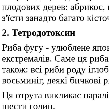
плодових дерев: абрикос, 
з'їсти занадто багато кіст
2. Тетродотоксин
Риба фугу - улюблене япо
екстремалів. Саме ця риб
також: всі риби роду ігло
восьминіг, деякі бичкові 
Ця отрута викликає параліч
шести годин.