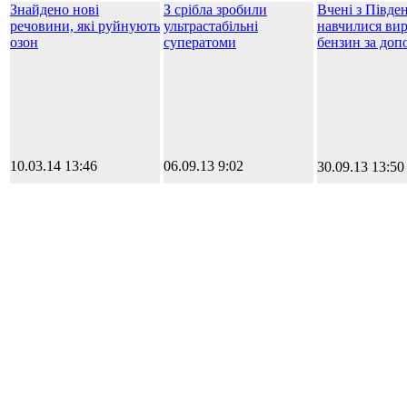
Знайдено нові
З срібла зробили
Вчені з Півде
речовини, які руйнують
ультрастабільні
навчилися ви
озон
суператоми
бензин за доп
10.03.14 13:46
06.09.13 9:02
30.09.13 13:50