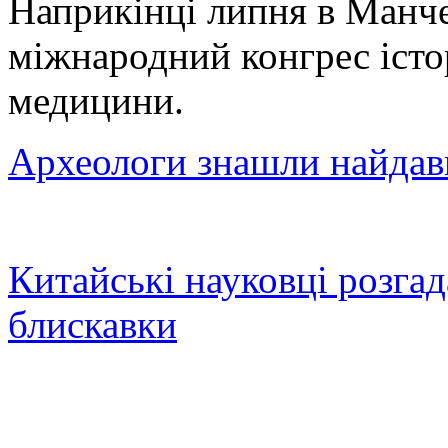
Наприкінці липня в Манч
міжнародний конгрес істор
медицини.
Археологи знашли найдав
Китайські науковці розга
блискавки