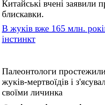
Китайські вчені заявили п
блискавки.
В жуків вже 165 млн. рокі
інстинкт
Палеонтологи простежили
жуків-мертвоїдів і з'ясува
своїми личинка