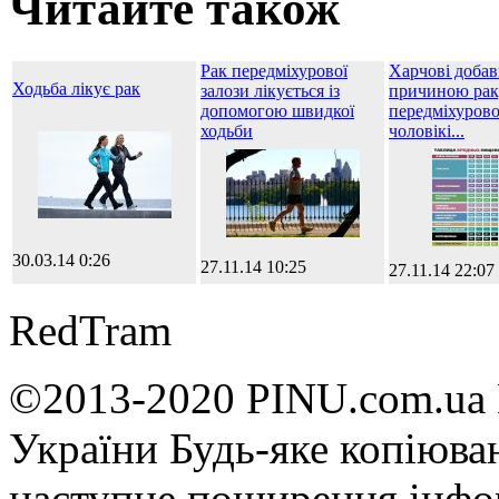
Читайте також
Рак передміхурової
Харчові добав
Ходьба лікує рак
залози лікується із
причиною рак
допомогою швидкої
передміхурово
ходьби
чоловікі...
30.03.14 0:26
27.11.14 10:25
27.11.14 22:07
RedTram
©2013-2020 PINU.com.ua 
України Будь-яке копiюван
наступне поширення iнфор