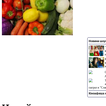
Новини шоуб
сыграл в "Сла
Кіноафиша к