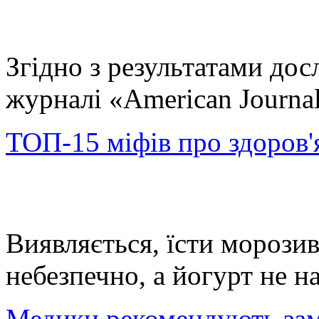
Згідно з результатами до
журналі «American Journal
ТОП-15 міфів про здоров'я
Виявляється, їсти морозив
небезпечно, а йогурт не н
Медики рекомендують замі