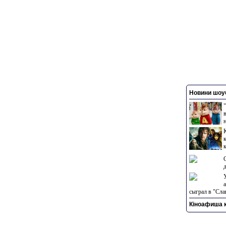
Новини шоуб
сыграл в "Сла
Кіноафиша к