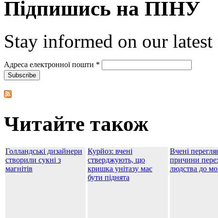
Підпишись на ПІНУ
Stay informed on our latest
Адреса електронної пошти
*
Читайте також
Голландські дизайнери
Курйоз: вчені
Вчені перегля
створили сукні з
стверджують, що
причини пере
магнітів
кришка унітазу має
людства до мо
бути піднята