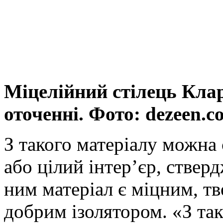
Міцелійний стілець Кла
оточенні. Фото: dezeen.c
З такого матеріалу можна 
або цілий інтер’єр, стве
ним матеріал є міцним, тв
добрим ізолятором. «З та