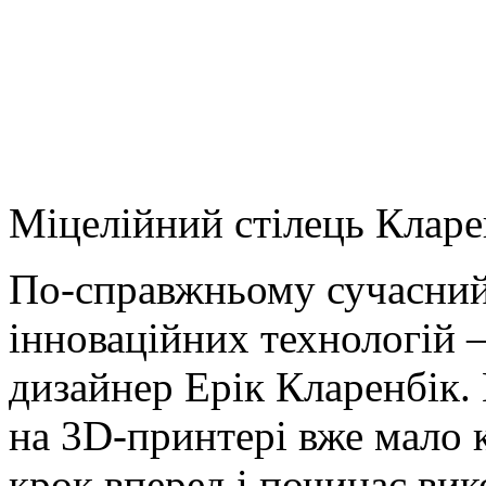
Міцелійний стілець Кларе
По-справжньому сучасний 
інноваційних технологій 
дизайнер Ерік Кларенбік. 
на 3D-принтері вже мало 
крок вперед і починає ви