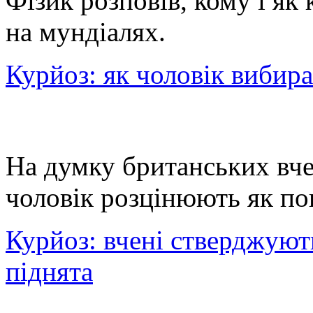
Фізик розповів, кому і я
на мундіалях.
Курйоз: як чоловік вибира
На думку британських вче
чоловік розцінюють як по
Курйоз: вчені стверджуют
піднята