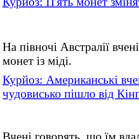
Курйоз: П'ять монет зміня
На півночі Австралії вчен
монет із міді.
Курйоз: Американські вче
чудовисько пішло від Кін
Вчені говорять, що їм вд