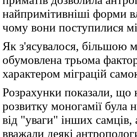
найпримітивніші форми вла
чому вони поступилися міс
Як з'ясувалося, більшою 
обумовлена ​​трьома факт
характером міграцій само
Розрахунки показали, що
розвитку моногамії була н
від "уваги" інших самців,
вважали деякі антрополог