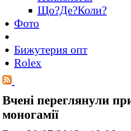
Що?Де?Коли?
Фото
Бижутерия опт
Rolex
Вчені переглянули пр
моногамії