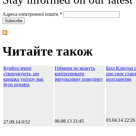
Адреса електронної пошти
*
Читайте також
Курйоз: вчені
Геймери не можуть
Білл Клінтон 
стверджують, що
контролювати
про своє став
кришка унітазу має
імпульсивну поведінку
інопланетян
бути піднята
03.04.14 22:26
06.08.13 21:45
27.09.14 0:52