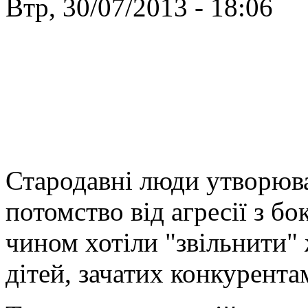
Втр, 30/07/2013 - 18:06
Стародавні люди утворюва
потомство від агресії з бо
чином хотіли "звільнити" 
дітей, зачатих конкурента