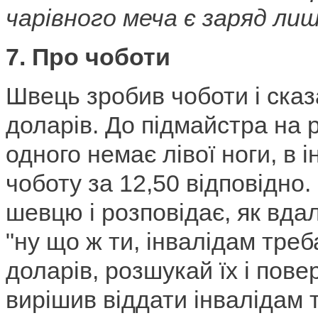
чарівного меча є заряд лиш
7. Про чоботи
Швець зробив чоботи і сказ
доларів. До підмайстра на р
одного немає лівої ноги, в ін
чоботу за 12,50 відповідно.
шевцю і розповідає, як вдал
"ну що ж ти, інвалідам тре
доларів, розшукай їх і пове
вирішив віддати інвалідам т