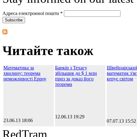
Адреса електронної пошти
*
Читайте також
Математика за
Банкір з Техасу
Швейцарськи
хвилину: теорема
збільшив до $ 1 млн
математик з'яс
неможливості Ерроу
приз за доказ його
керує світом
теореми
12.06.13 19:29
23.06.13 18:06
07.07.13 15:52
RedTram