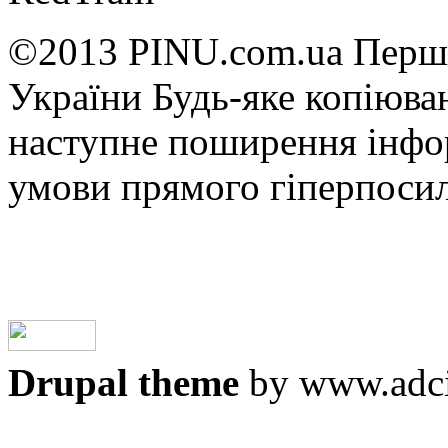
©2013 PINU.com.ua Перші
України Будь-яке копiюван
наступне поширення iнфор
умови прямого гіперпоси
Drupal theme
by www.adci