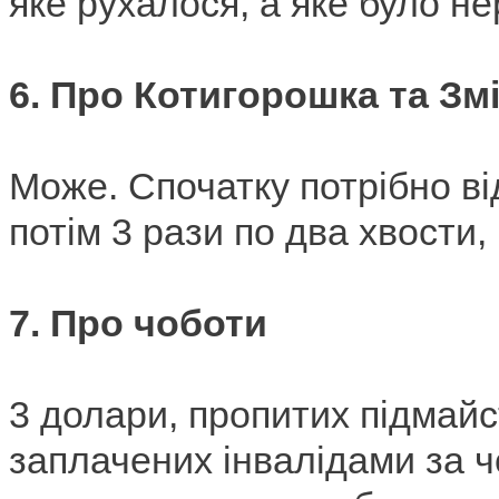
яке рухалося, а яке було н
6.
Про Котигорошка та Зм
Може.
Спочатку потрібно ві
потім 3 рази по два хвости, 
7
.
Про чоботи
3 долари, пропитих підмайс
заплачених інвалідами за 