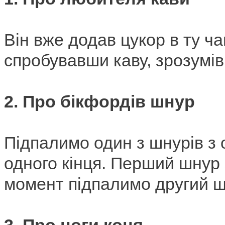
Він вже додав цукор в ту ча
спробувавши каву, зрозумів
2.
Про бікфордів шнур
Підпалимо один з шнурів з о
одного кінця.
Перший шнур з
момент підпалимо другий шн
3.
Про ноги коня