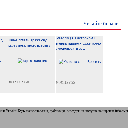
Читайте більше
Революція в астрономії:
ід
Вчені склали вражаючу
вченим вдалося дуже точно
карту локального всесвіту
змоделювати вс...
30.12.14 20:20
04.01.15 8:35
и України Будь-яке копiювання, публiкацiя, передрук чи наступне поширення iнформац