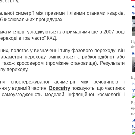
Всесвіту
.
Н
д
альної симетрії між правими і лівими станами кварків,
 обчислювальних процедурах.
ька місяців, узгоджуються з отриманими ще в 2007 році
реході в гратчастої КХД.
Пр
бе
них, полягає у визначенні типу фазового переходу: він
Я
араметри переходу змінюються стрибкоподібно) або
а також кросовером (проміжне становище). Результати
ипу переходу.
Ві
ня спостережуваної асиметрії між речовиною і
I
ня у видимій частині
Всесвіту
показують, що частинок
г
 самоузгодженість моделей інфляційної космології і
В 
пр
со
Б
в