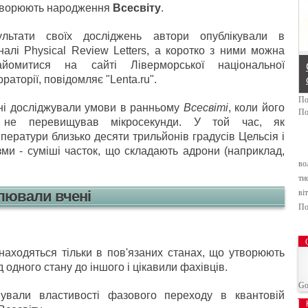
творюють народження
Всесвіту
.
Pr
На
us
пн
ультати своїх досліджень автори опублікували в
налі Physical Review Letters, а коротко з ними можна
айомитися на сайті Ліверморської національної
раторії, повідомляє "Lenta.ru".
По
ні досліджували умови в ранньому
Всесвіті
, коли його
По
 не перевищував мікросекунди. У той час, як
ператури близько десяти трильйонів градусів Цельсія і
зми - суміші часток, що складають адрони (наприклад,
во
ти
лювали вчені
віт
По
находяться тільки в пов'язаних станах, що утворюють
 одного стану до іншого і цікавили фахівців.
Go
вували властивості фазового переходу в квантовій