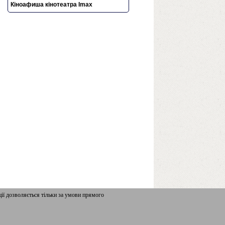
Кіноафиша кінотеатра Imax
iї дозволяється тільки за умови прямого