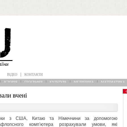
ВІДЕО
КОНТАКТИ
ІСТОРІЯ
ГЕОГРАФІЯ
КУЛЬТУРА
МЕДИЦИНА
МАТЕМАТИКА
али вчені
ики з США, Китаю та Німеччини за допомогою
афлопсного комп'ютера розрахували умови, які