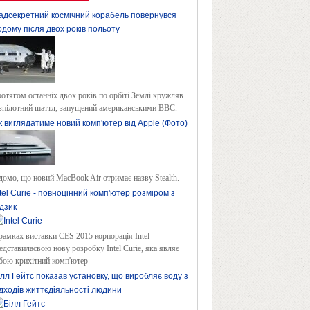
адсекретний космічний корабель повернувся
одому після двох років польоту
отягом останніх двох років по орбіті Землі кружляв
зпілотний шаттл, запущений американськими ВВС.
к виглядатиме новий комп'ютер від Apple (Фото)
домо, що новий MacBook Air отримає назву Stealth.
ntel Curie - повноцінний комп'ютер розміром з
удзик
рамках виставки CES 2015 корпорація Intel
едставиласвою нову розробку Intel Curie, яка являє
бою крихітний комп'ютер
ілл Гейтс показав установку, що виробляє воду з
ідходів життєдіяльності людини