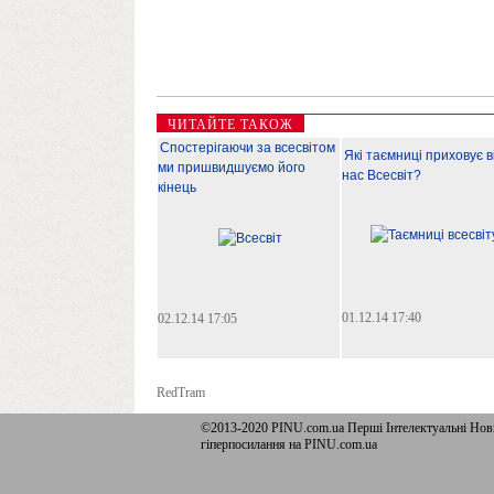
ЧИТАЙТЕ ТАКОЖ
Спостерігаючи за всесвітом
Які таємниці приховує в
ми пришвидшуємо його
нас Всесвіт?
кінець
01.12.14 17:40
02.12.14 17:05
RedTram
©2013-2020 PINU.com.ua Перші Інтелектуальні Новин
гіперпосилання на PINU.com.ua