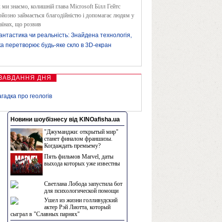
 ми знаємо, колишній глава Microsoft Білл Гейтс
рйозно займається благодійністю і допомагає людям у
аїнах, що розвив
антастика чи реальність: Знайдена технологія,
ка перетворює будь-яке скло в 3D-екран
ЗАВДАННЯ ДНЯ
агадка про геологів
Новини шоубізнесу від KINOafisha.ua
"Джуманджи: открытый мир"
станет финалом франшизы.
Когдаждать премьему?
Пять фильмов Marvel, даты
выхода которых уже известны
Светлана Лобода запустила бот
для психологической помощи
Ушел из жизни голливудский
актер Рэй Лиотта, который
сыграл в "Славных парнях"