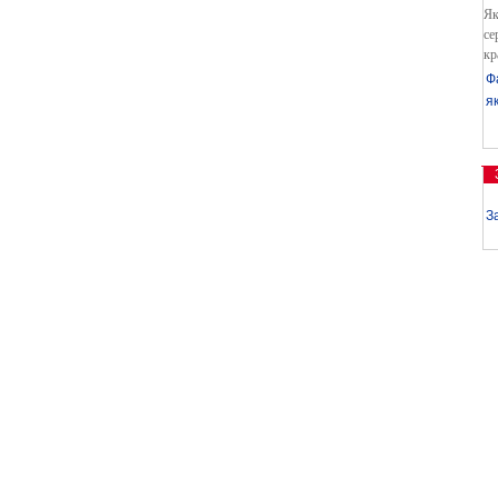
Як
се
кр
Ф
я
З