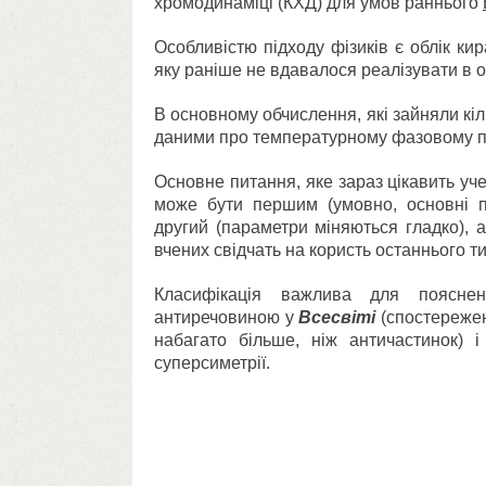
хромодинаміці (КХД) для умов раннього
Особливістю підходу фізиків є облік кир
яку раніше не вдавалося реалізувати в
В основному обчислення, які зайняли кіл
даними про температурному фазовому пе
Основне питання, яке зараз цікавить уче
може бути першим (умовно, основні п
другий (параметри міняються гладко), 
вчених свідчать на користь останнього т
Класифікація важлива для пояснен
антиречовиною у
Всесвіті
(спостережен
набагато більше, ніж античастинок) і
суперсиметрії.