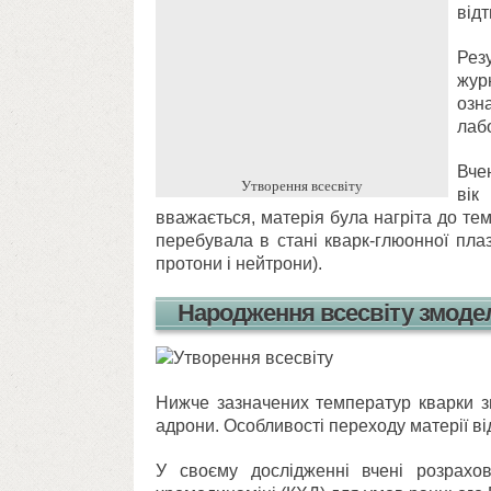
від
Рез
жур
озн
лабо
Вче
Утворення всесвіту
вік
вважається, матерія була нагріта до тем
перебувала в стані кварк-глюонної пла
протони і нейтрони).
Народження всесвіту змоде
Нижче зазначених температур кварки з
адрони. Особливості переходу матерії від
У своєму дослідженні вчені розрахо