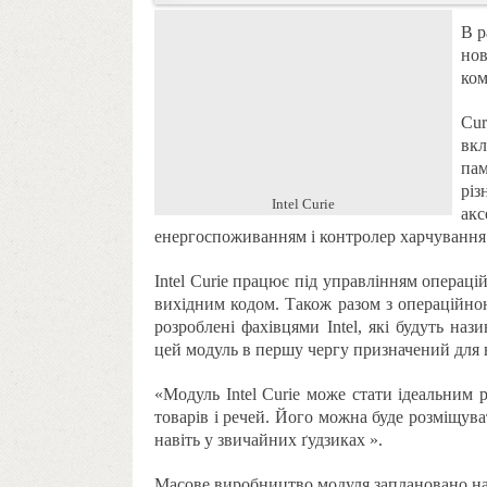
В р
но
ком
Cur
вкл
пам
різ
Intel Curie
ак
енергоспоживанням і контролер харчування
Intel Curie працює під управлінням операці
вихідним кодом. Також разом з операційно
розроблені фахівцями Intel, які будуть наз
цей модуль в першу чергу призначений для в
«Модуль Intel Curie може стати ідеальним 
товарів і речей. Його можна буде розміщуват
навіть у звичайних ґудзиках ».
Масове виробництво модуля заплановано на