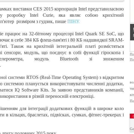
Pr
На
амках виставки CES 2015 корпорація Intel представиласвою
us
пн
ву розробку Intel Curie, яка являє собою крихітний
п'ютер розміром з гудзик, пише
ПІНУ.
ie працює на 32-бітному процесорі Intel Quark SE SoC, що
ючає в себе 384 КБ флеш-пам'яті і 80 КБ надшвидкої SRAM-
'яті. Також на крихітній інтегральній платі розмістяться
ні сенсори, модуль, що поєднує в собі функції гіроскопа і
По
селерометра, модуль Bluetooth зі зниженим
По
.
йної системи RTOS (Real-Time Operating System) з відкритим
во
ю системою планується використовувати численні додатки,
ти
иватися IQ Software Kits. За заявою представників компанії,
віт
икористання в різній переносній електроніці.
По
рішенням для інтеграції додаткових функцій в широке коло
и в кільцях, браслетах, підвісках, сумках, фітнес-трекерах і
Go
 другу половину 2015 року.