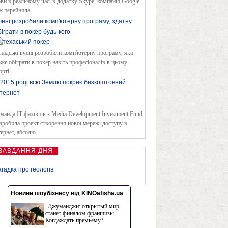
ви в реальному часі в додатку Skype, компанія Google
ж перейняла
чені розробили комп'ютерну програму, здатну
біграти в покер будь-кого
надські вчені розробили комп'ютерну програму, яка
же обіграти в покер навіть професіоналів в цьому
орті.
 2015 році всю Землю покриє безкоштовний
нтернет
манда IT-фахівців з Media Development Investment Fund
зробила проект створення нової мережі доступу в
тернет, абсолю
ЗАВДАННЯ ДНЯ
агадка про геологів
Новини шоубізнесу від KINOafisha.ua
"Джуманджи: открытый мир"
станет финалом франшизы.
Когдаждать премьему?