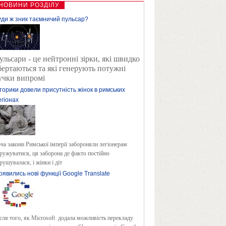
НОВИНИ РОЗДІЛУ
уди ж зник таємничий пульсар?
ульсари - це нейтронні зірки, які швидко
бертаються та які генерують потужні
учки випромі
сторики довели присутність жінок в римських
егіонах
ча закони Римської імперії забороняли легіонерам
ружуватися, ця заборона де факто постійно
рушувалася, і жінки і діт
оявились нові функції Google Translate
сля того, як Microsoft додала можливість перекладу