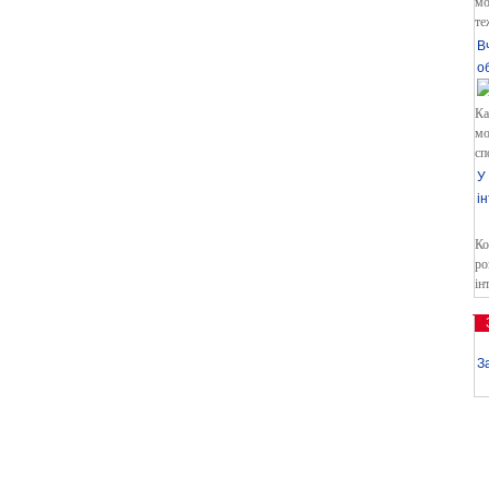
мо
те
В
о
Ка
мо
сп
У
і
Ко
ро
ін
З