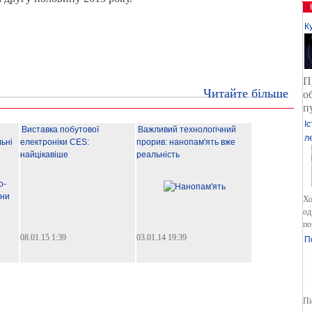
К
П
Читайте більше
о
п
І
Виставка побутової
Важливий технологічний
л
ьні
електроніки CES:
прорив: нанопам'ять вже
найцікавіше
реальність
Хо
од
по
08.01.15 1:39
03.01.14 19:39
П
Пі