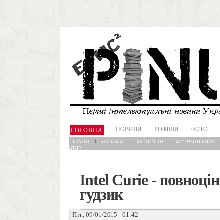
Перейти до основного матеріалу
НОВИНИ
РОЗДІЛИ
ФОТО
ГОЛОВНА
ХІМІЯ
ФІЗИКА
БІОЛОГІЯ
АСТРОНОМІЯ
ИХОЛОГІЯ
ЩО?ДЕ?КОЛИ?
Intel Curie - повноц
гудзик
Птн, 09/01/2015 - 01:42