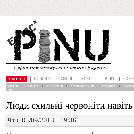
Перейти до основного матеріалу
НОВИНИ
РОЗДІЛИ
ФОТО
ВІДЕО
КОНТ
ГОЛОВНА
ХІМІЯ
ФІЗИКА
БІОЛОГІЯ
АСТРОНОМІЯ
ІСТОРІЯ
ГЕОГР
?КОЛИ?
Люди схильні червоніти навіть
Чтв, 05/09/2013 - 19:36