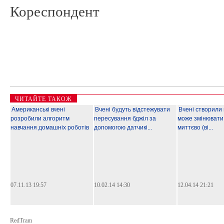
Кореспондент
ЧИТАЙТЕ ТАКОЖ
Американські вчені
Вчені будуть відстежувати
Вчені створили
розробили алгоритм
пересування бджіл за
може змінювати 
навчання домашніх роботів
допомогою датчикі...
миттєво (ві...
07.11.13 19:57
10.02.14 14:30
12.04.14 21:21
RedTram