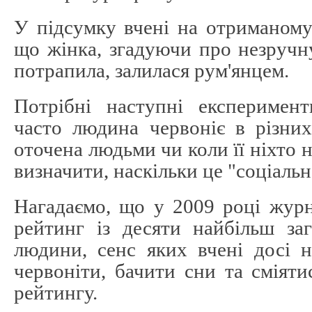
У підсумку вчені на отриманому
що жінка, згадуючи про незручн
потрапила, залилася рум'янцем.
Потрібні наступні експеримент
часто людина червоніє в різних
оточена людьми чи коли її ніхто 
визначити, наскільки це "соціальна
Нагадаємо, що у 2009 році журн
рейтинг із десяти найбільш за
людини, сенс яких вчені досі н
червоніти, бачити сни та сміят
рейтингу.