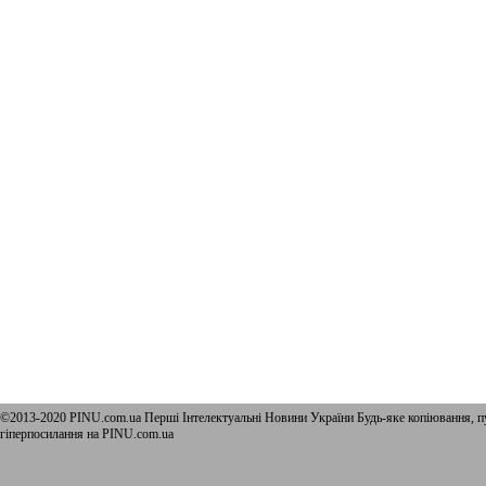
©2013-2020 PINU.com.ua Перші Інтелектуальні Новини України Будь-яке копiювання, пу
гіперпосилання на PINU.com.ua