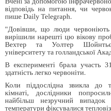
Вчені за допомогою інфрачервоно
відповідь на питання, чи черво
пише Daily Telegraph.
"Довівши, що люди червоніють 
вирішили нарешті цю вікову проб
Вехтер та Уолтер Шойнтьє
університету та голландської Ака
В експерименті брала участь 31
здатність легко червоніти.
Коли піддослідна звикла до 
кімнаті, дослідники попроси
найбільш незручний випадок 
температури фіксувалися теплові