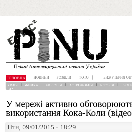
Перейти до основного матеріалу
НОВИНИ
РОЗДІЛИ
ФОТО
БИЖУТЕРИЯ ОП
ГОЛОВНА
ХІМІЯ
ФІЗИКА
БІОЛОГІЯ
АСТРОНОМІЯ
ІСТОРІЯ
ГЕОГР
?КОЛИ?
У мережі активно обговорюють
використання Кока-Коли (відео
Птн, 09/01/2015 - 18:29