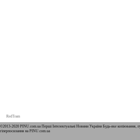
RedTram
©2013-2020 PINU.com.ua Перші Інтелектуальні Новини України Будь-яке копiювання, пу
гіперпосилання на PINU.com.ua