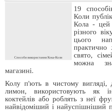
19 способі
Коли публі
Кола - цей
різного вік
цього на
практично 
свято, сім
Способи використання Кока-Коли
можна зн
магазині.
Колу п'ють в чистому вигляді, 
лимон, використовують як ін
коктейлів або роблять з неї фру
найвідоміший і найуспішніший п