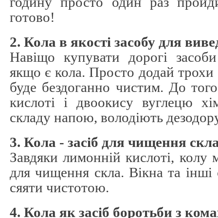
годину просто один раз пройд
готово!
2. Кола в якості засобу для вив
Навіщо купувати дорогі засоби
якщо є кола. Просто додай трохи 
буде бездоганно чистим. До тог
кислоті і двоокису вуглецю хім
складу напою, володіють дезодор
3. Кола - засіб для чищення скл
Завдяки лимонній кислоті, колу
для чищення скла. Вікна та інші 
сяяти чистотою.
4. Кола як засіб боротьби з ком