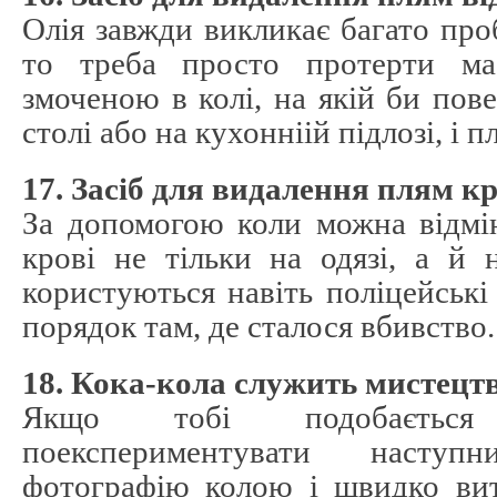
Олія завжди викликає багато про
то треба просто протерти ма
змоченою в колі, на якій би пове
столі або на кухонніій підлозі, і 
17. Засіб для видалення плям кр
За допомогою коли можна відмі
крові не тільки на одязі, а й 
користуються навіть поліцейські
порядок там, де сталося вбивство.
18. Кока-кола служить мистецт
Якщо тобі подобаєтьс
поекспериментувати насту
фотографію колою і швидко вит