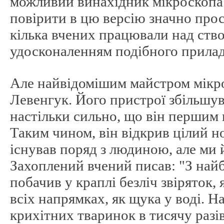
можливий винахідник мікроскопа -
повірити в цю версію значно прос
кілька вчених працювали над ств
удосконаленням подібного прилад
Але найвідомішим майстром мікр
Левенгук. Його пристрої збільшу
настільки сильно, що він першим 
Таким чином, він відкрив цілий н
існував поряд з людиною, але ми 
Захоплений вчений писав: "З най
побачив у краплі безліч звіряток,
всіх напрямках, як щука у воді. Н
крихітних тваринок в тисячу разі