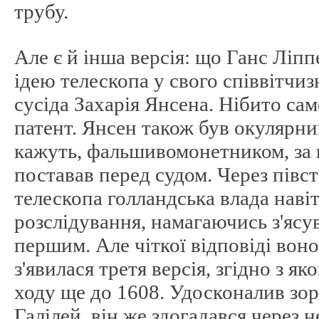
трубу.
Але є й інша версія: що Ганс Ліп
ідею телескопа у свого співвітчиз
сусіда Захарія Янсена. Нібито сам
патент. Янсен також був окулярни
кажуть, фальшивомонетником, за 
поставав перед судом. Через півст
телескопа голландська влада наві
розслідування, намагаючись з'ясув
першим. Але чіткої відповіді воно
з'явилася третя версія, згідно з я
ходу ще до 1608. Удосконалив зор
Галілей, він же здогадався через н