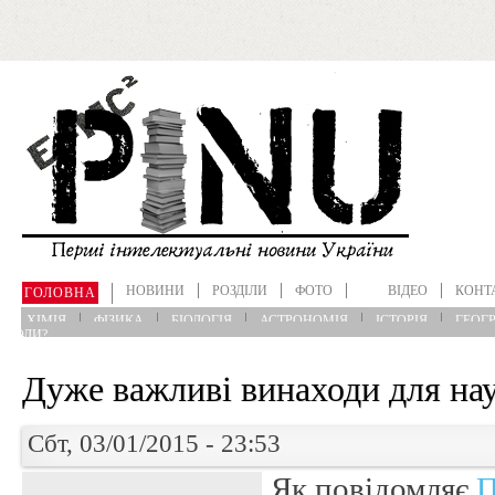
Перейти до основного матеріалу
НОВИНИ
РОЗДІЛИ
ФОТО
ВІДЕО
КОНТ
ГОЛОВНА
ХІМІЯ
ФІЗИКА
БІОЛОГІЯ
АСТРОНОМІЯ
ІСТОРІЯ
ГЕОГР
?КОЛИ?
Дуже важливі винаходи для на
Сбт, 03/01/2015 - 23:53
Як повідомляє
П