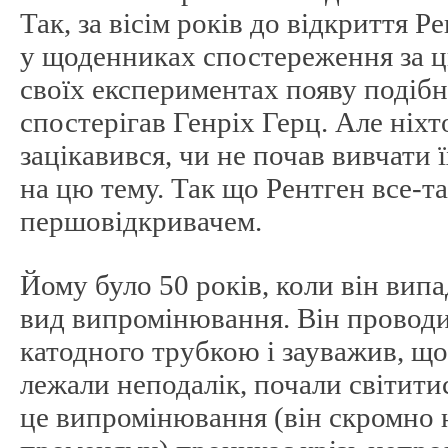
Так, за вісім років до відкриття 
у щоденниках спостереження за 
своїх експериментах появу подіб
спостерігав Генріх Герц. Але ніх
зацікавився, чи не почав вивчати ї
на цю тему. Так що Рентген все-та
першовідкривачем.
Йому було 50 років, коли він вип
вид випромінювання. Він проводи
катодного трубкою і зауважив, що
лежали неподалік, почали світити
це випромінювання (він скромно н