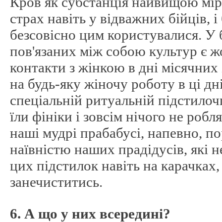
Кров як субстанція найвищою мір
страх навіть у відважних бійців, і
безсовісно цим користувалися. У б
пов'язаних між собою культур є 
контакти з жінкою в дні місячних і
на будь-яку жіночу роботу в ці дн
спеціальній ритуальній підстилочц
їли фініки і зовсім нічого не робля
наші мудрі прабабусі, напевно, п
наївністю наших прадідусів, які н
цих підстилок навіть на карачках
занечиститись.
6. А що у них всередині?