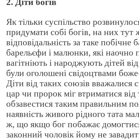
2. Діти богів
Як тільки суспільство розвинулос
придумати собі богів, на них тут 
відповідальність за таке побічне 
барельєфи і малюнки, які наочно 
вагітніють і народжують дітей від 
були оголошені свідоцтвами боже
Діти від таких союзів вважалися 
цар чи пророк міг втриматися від 
обзавестися таким правильним по
наявність живого рідного тата мал
ж, що якщо бог побажає домогтися
законний чоловік йому не завадит