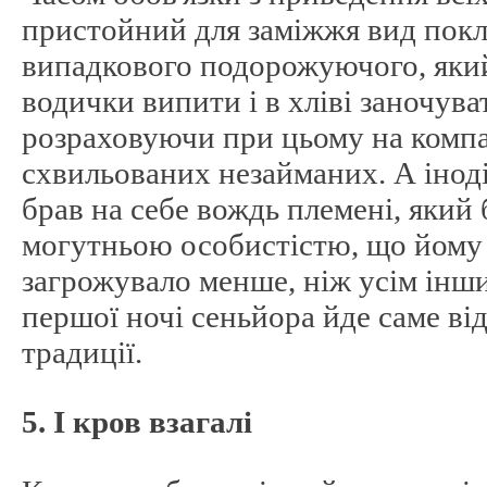
пристойний для заміжжя вид покл
випадкового подорожуючого, який
водички випити і в хліві заночуват
розраховуючи при цьому на компа
схвильованих незайманих. А інод
брав на себе вождь племені, який 
могутньою особистістю, що йому 
загрожувало менше, ніж усім інши
першої ночі сеньйора йде саме від
традиції.
5. І кров взагалі