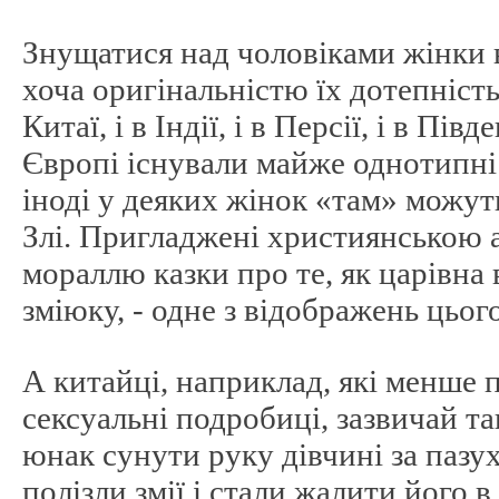
Знущатися над чоловіками жінки 
хоча оригінальністю їх дотепність 
Китаї, і в Індії, і в Персії, і в Пів
Європі існували майже однотипні
іноді у деяких жінок «там» можуть
Злі. Пригладжені християнською 
мораллю казки про те, як царівна
зміюку, - одне з відображень цього
А китайці, наприклад, які менше 
сексуальні подробиці, зазвичай та
юнак сунути руку дівчині за пазух
полізли змії і стали жалити його 