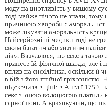
Поширення сифілісу в XVII-XVIII
моду на цнотливість у вищому сус
тоді майже нічого не знали, тому 
причиною хвороби є аморальність
може лікувати аморальність краще
Найсерйозніші медики тоді не гр
своїм багатим або знатним паціє
дів». Вважалося, що секс з такою 
принесе їй фізичної шкоди, але і 
вплив на сифілітика, оскільки її ч
в бій з його гнійної гріховністю. 
підскочила в ціні: в Англії 1750,
секс з юною волоцюгою платили кі
гарної поні. А враховуючи, що пі