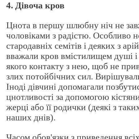
4. Дівоча кров
Цнота в першу шлюбну ніч не за
чоловіками з радістю. Особливо н
стародавніх семітів і деяких з арі
вважали кров вмістилищем душі і 
якого контакту з нею, щоб не при
злих потойбічних сил. Вирішувал
Іноді дівчині допомагали позбути
цнотливості за допомогою кістяни
жерці або її родички (деякі з таки
наших днів).
Часом обов'язки з приведення всіх