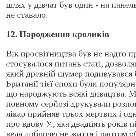
шлях у дівчат був один - на панель
не ставало.
12. Народження кроликів
Вік просвітництва був не надто п
стосувалося питань статі, дозволяв
який древній шумер подивувався 
Британії тієї епохи були популярн
що народжують всякі дивацтва. М
повному серйозі друкували розпові
лікар прийняв трьох мертвих і од
про вдову У., яка двадцять років п
вела доброчесне життя і раптом о