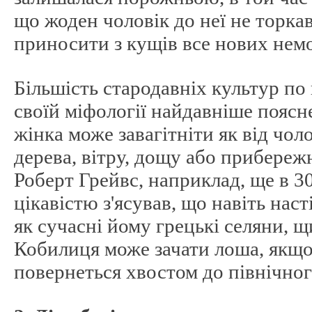
що жоден чоловік до неї не торкавс
приносити з кущів все нових немо
Більшість стародавніх культур по 
своїй міфології найдавніше поясн
жінка може завагітніти як від чоло
дерева, вітру, дощу або прибереж
Роберт Грейвс, наприклад, ще в 30
цікавістю з'ясував, що навіть нас
як сучасні йому грецькі селяни, 
Кобилиця може зачати лоша, якщо
повернеться хвостом до північного