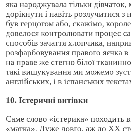
яка народжувала тільки дівчаток,
дорікнути і навіть розлучитися з
був герцогом або, скажімо, короле
довелося контролювати процес с
способів зачаття хлопчика, напри
розфарбовування правого яєчка в 
на праве же стегно білої тканинно
такі вишукування ми можемо зустрі
англійських, і в іспанських текстах
10. Істеричні витівки
Саме слово «істерика» походить ві
«матка». Дуже довго, аж до XX ст