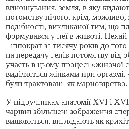
виношування, земля, в яку кидають
потомству нічого, крім, можливо, 
подібності, викликаної тим, що пл
формувався у неї в животі. Неха
Гіппократ за тисячу років до тог
на передачу генів потомству від о
участь в цьому процесі «жіночої 
виділяється жінками при оргазмі, 
були трактовані, як марновірство.
У підручниках анатомії XVI і XVI
чарівні збільшені зображення спер
виявляється, виглядають як крихіт