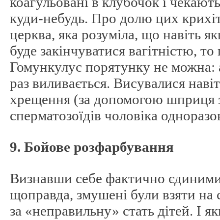
коагульовані в клубочок і чекають
куди-небудь. Про долю цих крихі
церква, яка розуміла, що навіть я
буде закінчуватися вагітністю, то
Гомункулус порятунку не можна: а
раз виливається. Висувалися навіт
хрещення (за допомогою шприця з
сперматозоїдів чоловіка одноразов
9. Бойове розфарбування
Визнавши себе фактично єдиними 
щоправда, змушені були взяти на 
за «неправильну» стать дітей. І я