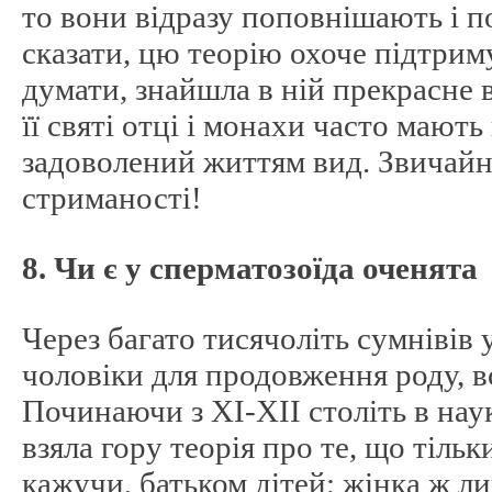
то вони відразу поповнішають і п
сказати, цю теорію охоче підтриму
думати, знайшла в ній прекрасне 
її святі отці і монахи часто мають
задоволений життям вид. Звичайно
стриманості!
8. Чи є у сперматозоїда оченята
Через багато тисячоліть сумнівів 
чоловіки для продовження роду, в
Починаючи з XI-XII століть в нау
взяла гору теорія про те, що тільк
кажучи, батьком дітей; жінка ж л