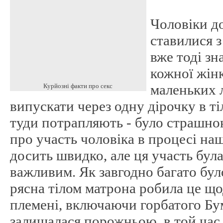
Чоловіки д
ставилися 
вже тоді зн
кожної жін
маленьких 
Курйозні факти про секс
випускати через одну дірочку в тіл
туди потрапляють - було страшно
про участь чоловіка в процесі на
досить швидко, але ця участь бул
важливим. Як завгодно багато було
рясна тілом матрона робила це що
племені, включаючи горбатого Бум
залишалася порожньою, в той час 