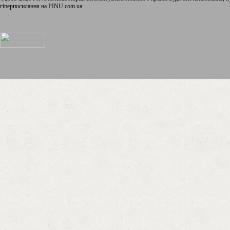
гіперпосилання на PINU.com.ua