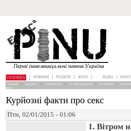
Перейти до основного матеріалу
НОВИНИ
РОЗДІЛИ
ФОТО
ВІДЕО
КОНТ
ГОЛОВНА
ХІМІЯ
ФІЗИКА
БІОЛОГІЯ
АСТРОНОМІЯ
ІСТОРІЯ
ГЕОГР
?КОЛИ?
Курйозні факти про секс
Птн, 02/01/2015 - 01:06
1. Вітром н