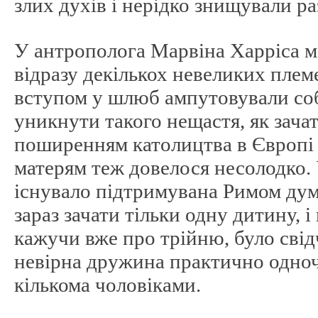
злих духів і нерідко знищували ра
У антрополога Марвіна Харріса м
відразу декількох невеликих плем
вступом у шлюб ампутовували соб
уникнути такого нещастя, як зачат
поширенням католицтва в Європі 
матерям теж довелося несолодко.
існувало підтримувана Римом дум
зараз зачати тільки одну дитину, і
кажучи вже про трійню, було свід
невірна дружина практично одноч
кількома чоловіками.