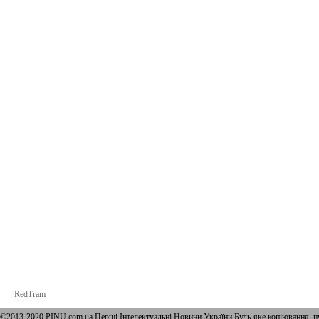
RedTram
©2013-2020 PINU.com.ua Перші Інтелектуальні Новини України Будь-яке копiювання, пу