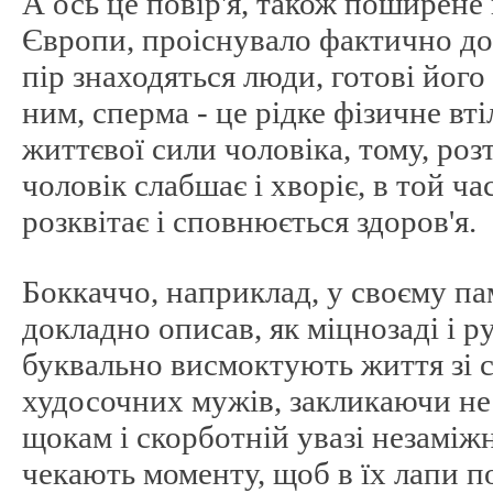
А ось це повір'я, також поширене 
Європи, проіснувало фактично до 
пір знаходяться люди, готові його 
ним, сперма - це рідке фізичне вт
життєвої сили чоловіка, тому, роз
чоловік слабшає і хворіє, в той ча
розквітає і сповнюється здоров'я.
Боккаччо, наприклад, у своєму п
докладно описав, як міцнозаді і р
буквально висмоктують життя зі с
худосочних мужів, закликаючи не
щокам і скорботній увазі незаміжні
чекають моменту, щоб в їх лапи по