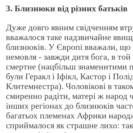
3. Близнюки від різних батьків
Дуже довго явним свідченням вт
вважалося таке надзвичайне явищ
близнюків. У Європі вважали, що 
немовля - завжди дитя бога, в той 
смертне (нацбільш знаменитими п
були Геракл і Іфікл, Кастор і Полі
Клитемнестра). Чоловікові в так
смиренно радіти, матері ж народ ч
інших регіонах до близнюків част
багатьох племенах Африки народ
сприймалося як страшне лихо: так