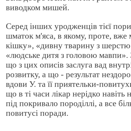
виводком мишей.
Серед інших уродженців тієї пор
шматок м'яса, в якому, проте, вже
кішку», «дивну тварину з шерстю 
«людське дитя з головою мавпи». 
що з цих описів заслуга вад внут
розвитку, а що - результат нездор
вдови У. та її приятельки-повитух
що в ті часи лікар нерідко навіть 
під покривало породіллі, а все бі
повитусі поради.