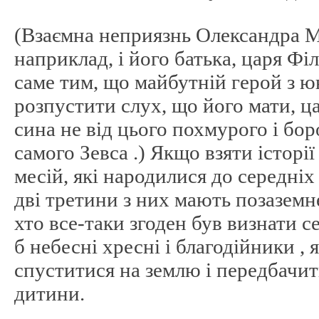
(Взаємна неприязнь Олександра М
наприклад, і його батька, царя Фі
саме тим, що майбутній герой з ю
розпустити слух, що його мати, ц
сина не від цього похмурого і боро
самого Зевса .) Якщо взяти історії 
месій, які народилися до середніх
дві третини з них мають позаземн
хто все-таки згоден був визнати 
б небесні хресні і благодійники , 
спуститися на землю і передбачи
дитини.