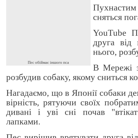
Пухнасти
сняться пог
YouTube П
друга від 
нього, розб
Пес обіймає іншого пса
В Мережі з
розбудив собаку, якому сниться к
Нагадаємо, що в Японії собаки д
вірність, рятуючи своїх побрат
дивані і уві сні почав "втіка
лапками.
Пес вирішив врятувати друга ві