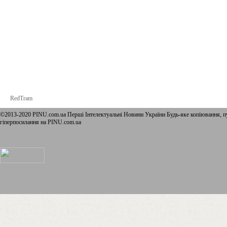
RedTram
©2013-2020 PINU.com.ua Перші Інтелектуальні Новини України Будь-яке копiювання, пу
гіперпосилання на PINU.com.ua