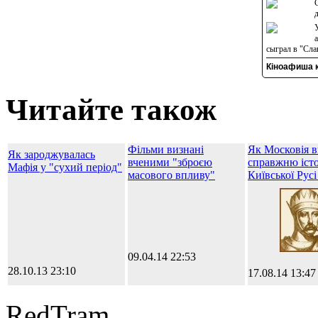
сыграл в "Сла
Кіноафиша к
Читайте також
Фільми визнані
Як Московія в
Як зароджувалась
вченими "зброєю
справжню іст
Мафія у "сухий період"
масового впливу"
Київської Русі
09.04.14 22:53
28.10.13 23:10
17.08.14 13:47
RedTram