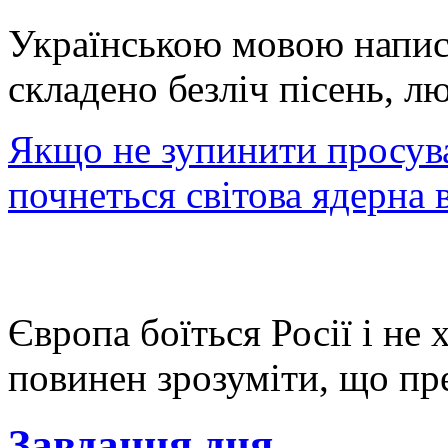
Українською мовою напис
складено безліч пісень, л
Якщо не зупинити просува
почнеться світова ядерна 
Європа боїться Росії і не 
повинен зрозуміти, що пре
Завдання дня