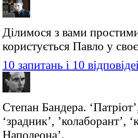
Ділимося з вами простим
користується Павло у своє
10 запитань і 10 відповід
Степан Бандера. ‘Патріот’
‘зрадник’, ’колаборант’, 
Наполеона’.