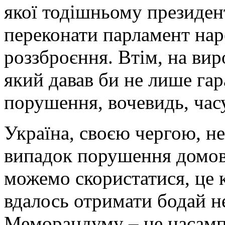
якої тодішньому президен
переконати парламент нар
роззброєння. Втім, на вир
який давав би не лише гар
порушення, вочевидь, час
Україна, своєю чергою, не
випадок порушення домов
можемо скористатися, це к
вдалось отримати бодай н
Меморандуму – це насампе