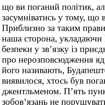
що ви поганий політик, а
засумніватись у тому, що
Приблизно за таким прави
наша сторона, укладаючи
безпеки у зв’язку із при
про нерозповсюдження яде
його називають, Будапештс
виявилося, хтось був пога
джентльменом. П’ять пунк
зобов’язань не порушуват