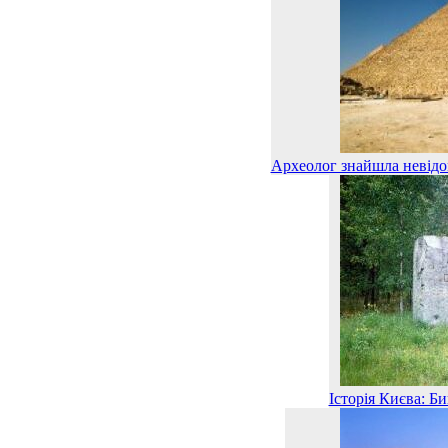
Археолог знайшла невідом
Історія Києва: Б