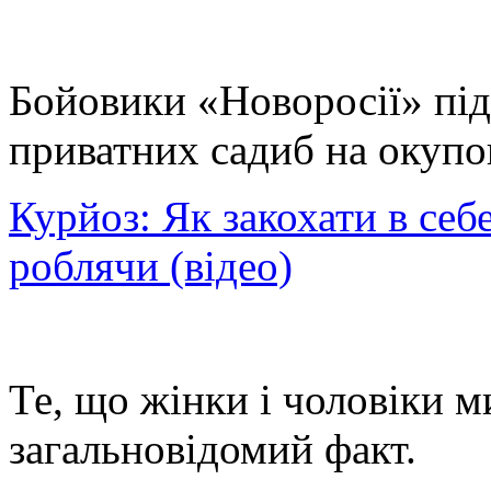
Бойовики «Новоросії» піді
приватних садиб на окупов
Курйоз: Як закохати в себ
роблячи (відео)
Те, що жінки і чоловіки м
загальновідомий факт.