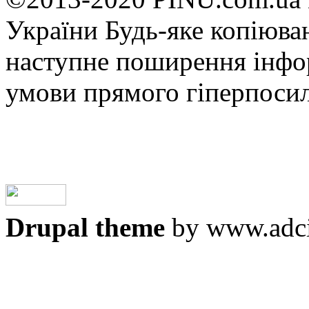
України Будь-яке копiюван
наступне поширення iнфор
умови прямого гіперпоси
Drupal theme
by www.adci