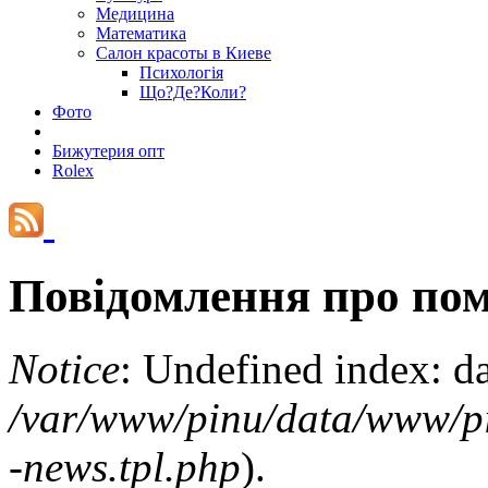
Медицина
Математика
Салон красоты в Киеве
Психологія
Що?Де?Коли?
Фото
Бижутерия опт
Rolex
Повідомлення про по
Notice
: Undefined index: d
/var/www/pinu/data/www/pin
-news.tpl.php
).