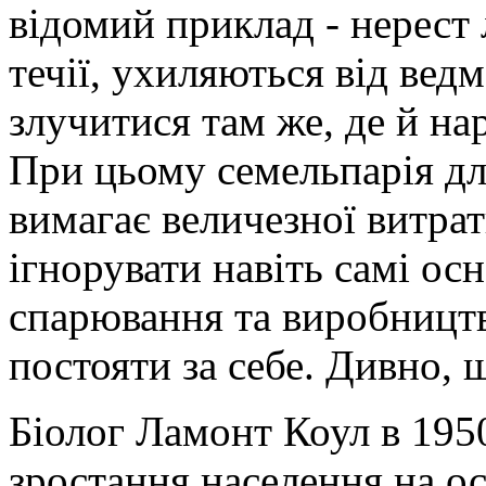
відомий приклад - нерест
течії, ухиляються від ведм
злучитися там же, де й на
При цьому семельпарія дл
вимагає величезної витрати
ігнорувати навіть самі ос
спарювання та виробництв
постояти за себе. Дивно, щ
Біолог Ламонт Коул в 195
зростання населення на ос