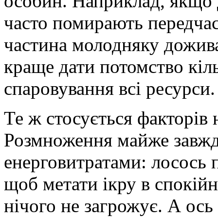
особин. Наприклад, якщо 
часто помирають передчас
частина молодняку дожива
краще дати потомство кіль
спаровування всі ресурси.
Те ж стосується факторів
Розмноження майже завжди
енерговитратами: лосось п
щоб метати ікру в спокійн
нічого не загрожує. А ос