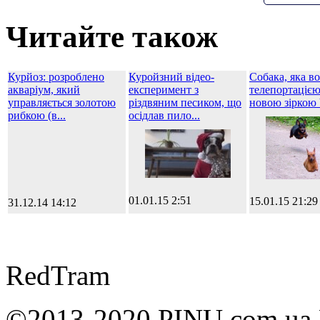
Читайте також
Курйоз: розроблено
Куройзний відео-
Собака, яка во
акваріум, який
експеримент з
телепортацією
управляється золотою
різдвяним песиком, що
новою зіркою
рибкою (в...
осідлав пило...
01.01.15 2:51
15.01.15 21:29
31.12.14 14:12
RedTram
©2013-2020 PINU.com.ua 