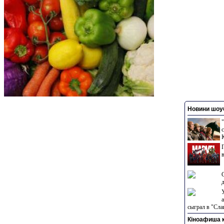
Новини шоуб
сыграл в "Сла
Кіноафиша к