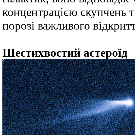
концентрацією скупчень т
порозі важливого відкритт
Шестихвостий астероїд