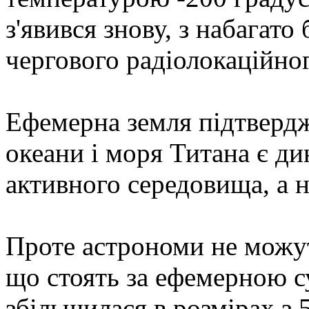
з'явився знову, з набагато
чергового радіолокаційно
Ефемерна земля підтверд
океани і моря Титана є 
активного середовища, а 
Проте астрономи не можут
що стоять за ефемерною с
збільшилася в розмірах з 