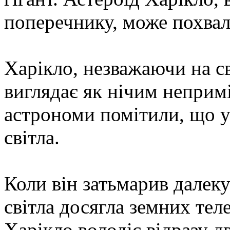
поперечнику, може похвал
Харікло, незважаючи на св
виглядає як нічим непри
астрономи помітили, що у
світла.
Коли він затьмарив далеку 
світла досягла земних теле
Харікло володіє відразу 