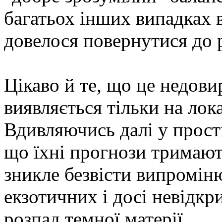
багатьох інших випадках 
довелося повернутися до 
Цікаво й те, що це недов
виявляється тільки на лок
Вдивляючись далі у прості
що їхні прогнози тримают
зникле безвісти випромін
екзотичних і досі невідк
розпад темної матерії.