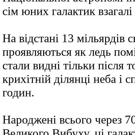
сім юних галактик взагалі 
На відстані 13 мільярдів 
проявляються як ледь поміт
стали видні тільки після т
крихітній ділянці неба і 
годин.
Народжені всього через 70
Великого Вибуху, ці гала