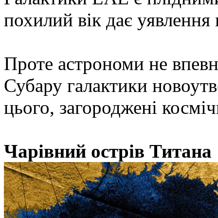
похилий вік дає уявлення 
Проте астрономи не впевне
Субару галактики новоутв
цього, загороджені косміч
Чарівний острів Титана