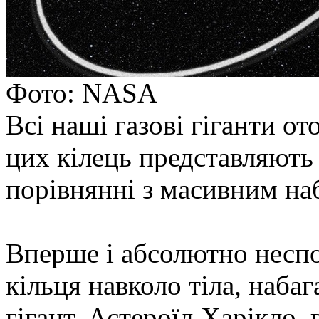
Фото: NASA
Всі наші газові гіганти от
цих кілець представляють 
порівнянні з масивним на
Вперше і абсолютно несп
кільця навколо тіла, наба
гігант. Астероїд Харікло, 