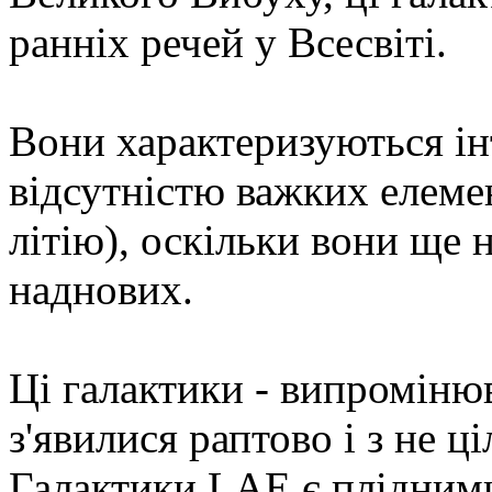
ранніх речей у Всесвіті.
Вони характеризуються і
відсутністю важких елемен
літію), оскільки вони ще 
наднових.
Ці галактики - випроміню
з'явилися раптово і з не 
Галактики LAE є плідними