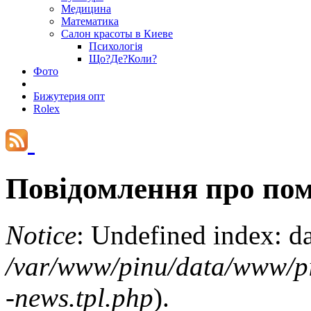
Медицина
Математика
Салон красоты в Киеве
Психологія
Що?Де?Коли?
Фото
Бижутерия опт
Rolex
Повідомлення про по
Notice
: Undefined index: d
/var/www/pinu/data/www/pin
-news.tpl.php
).