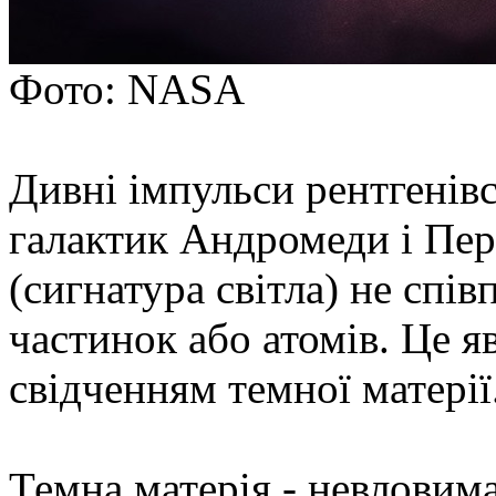
Фото: NASA
Дивні імпульси рентгенівс
галактик Андромеди і Перс
(сигнатура світла) не спі
частинок або атомів. Це 
свідченням темної матерії
Темна матерія - невловима