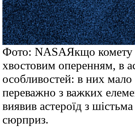
Фото: NASAЯкщо комету л
хвостовим оперенням, в ас
особливостей: в них мало
переважно з важких елеме
виявив астероїд з шістьма
сюрприз.