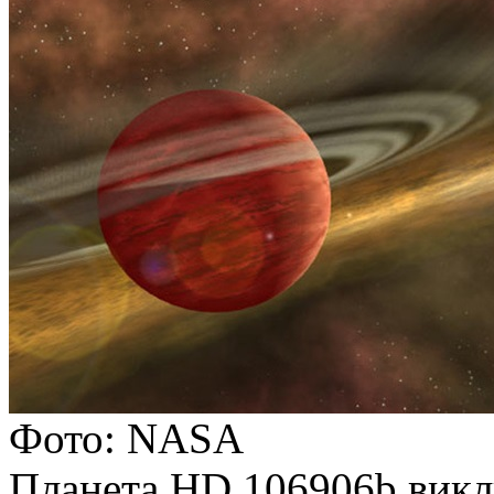
Фото: NASA
Планета HD 106906b викли