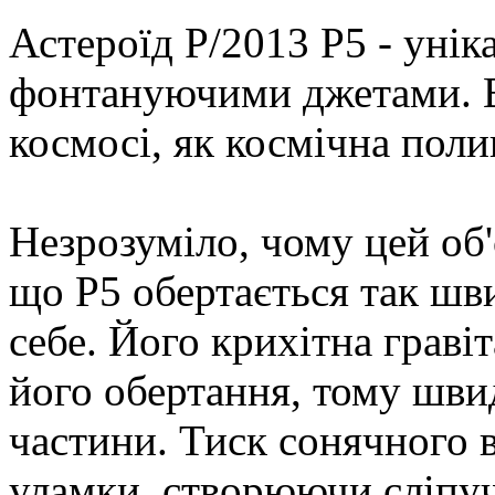
Астероїд P/2013 P5 - унік
фонтануючими джетами. В
космосі, як космічна поли
Незрозуміло, чому цей об'
що P5 обертається так шв
себе. Його крихітна граві
його обертання, тому шви
частини. Тиск сонячного
уламки, створюючи сліпуч