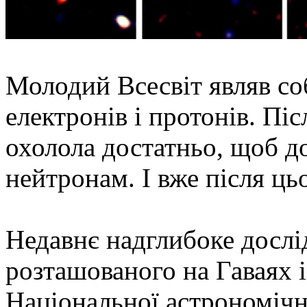
Молодий Всесвіт являв со
електронів і протонів. Пі
охолола достатньо, щоб д
нейтронам. І вже після цьо
Недавнє надглибоке дослі
розташованого на Гаваях 
Національної астрономічно