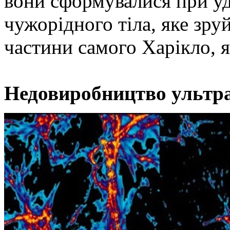
вони сформувалися при уд
чужорідного тіла, яке зру
частини самого Харікло, я
Недовиробництво ультр