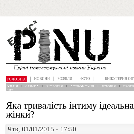
Перейти до основного матеріалу
НОВИНИ
РОЗДІЛИ
ФОТО
БИЖУТЕРИЯ ОП
ГОЛОВНА
ХІМІЯ
ФІЗИКА
БІОЛОГІЯ
АСТРОНОМІЯ
ІСТОРІЯ
ГЕОГР
?КОЛИ?
Яка тривалість інтиму ідеальна
жінки?
Чтв, 01/01/2015 - 17:50