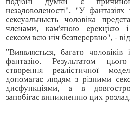
подібні думки є причино
незадоволеності". "У фантазіях
сексуальнысть чоловіка предст
членами, кам'яною ерекцією і
сексом всю ніч безперервно", - від
"Виявляється, багато чоловіків
фантазію. Результатом цьог
створення реалістичної моде
допомагає людям з різними сек
дисфункціями, а в довгостро
запобігає виникненню цих розладів