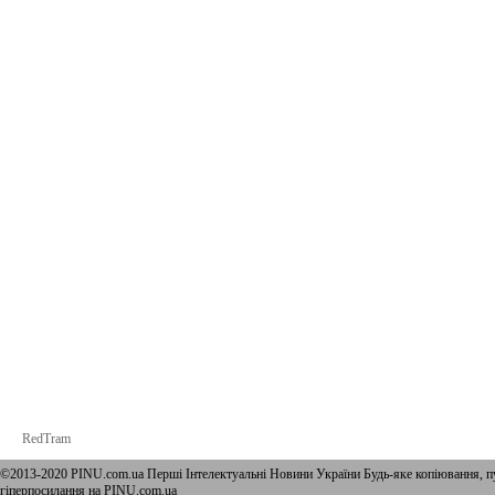
RedTram
©2013-2020 PINU.com.ua Перші Інтелектуальні Новини України Будь-яке копiювання, пу
гіперпосилання на PINU.com.ua