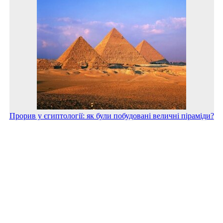
Прорив у єгиптології: як були побудовані величні піраміди?