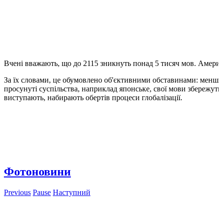
Вчені вважають, що до 2115 зникнуть понад 5 тисяч мов. Америка
За їх словами, це обумовлено об'єктивними обставинами: менші 
просунуті суспільства, наприклад японське, свої мови збережуть
виступають, набирають обертів процеси глобалізації.
Фотоновини
Previous
Pause
Наступний