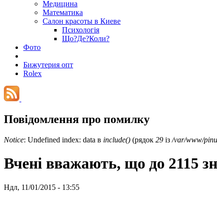
Медицина
Математика
Салон красоты в Киеве
Психологія
Що?Де?Коли?
Фото
Бижутерия опт
Rolex
Повідомлення про помилку
Notice
: Undefined index: data в
include()
(рядок
29
із
/var/www/pinu
Вчені вважають, що до 2115 з
Ндл, 11/01/2015 - 13:55