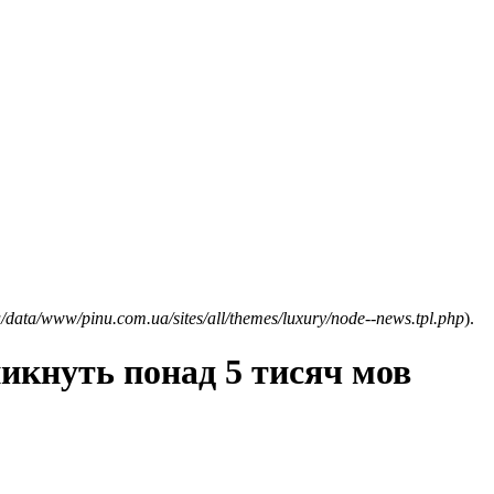
/data/www/pinu.com.ua/sites/all/themes/luxury/node--news.tpl.php
).
никнуть понад 5 тисяч мов