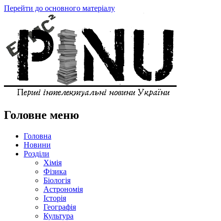
Перейти до основного матеріалу
Головне меню
Головна
Новини
Розділи
Хімія
Фізика
Біологія
Астрономія
Історія
Географія
Культура