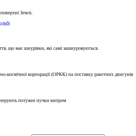
поверхні Землі.
одьбі
ття, що має шнурівки, які самі зашнуровуються.
но-космічної корпорації (ОРКК) на поставку ракетних двигунів
 генерують потужні пучки випром