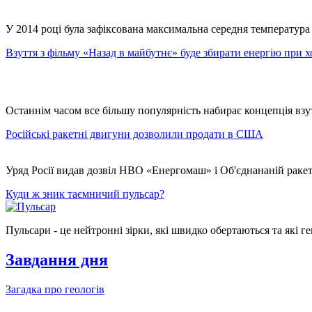
У 2014 році була зафіксована максимальна середня температура 
Взуття з фільму «Назад в майбутнє» буде збирати енергію при х
Останнім часом все більшу популярність набирає концепція взу
Російські ракетні двигуни дозволили продати в США
Уряд Росії видав дозвіл НВО «Енергомаш» і Об'єднананій ракет
Куди ж зник таємничий пульсар?
Пульсари - це нейтронні зірки, які швидко обертаються та які
Завдання дня
Загадка про геологів