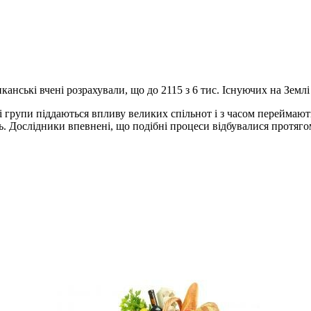
нські вчені розрахували, що до 2115 з 6 тис. Існуючих на Землі м
групи піддаються впливу великих спільнот і з часом переймають ї
. Дослідники впевнені, що подібні процеси відбувалися протягом в