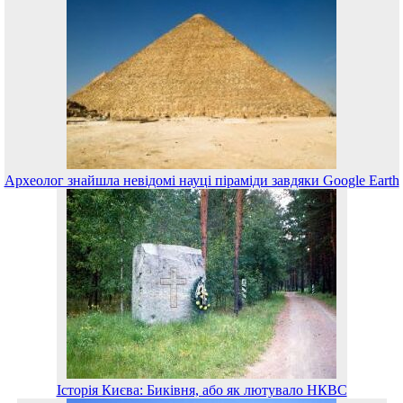
Археолог знайшла невідомі науці піраміди завдяки Google Earth
Історія Києва: Биківня, або як лютувало НКВС