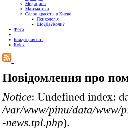
Медицина
Математика
Салон красоты в Киеве
Психологія
Що?Де?Коли?
Фото
Бижутерия опт
Rolex
Повідомлення про по
Notice
: Undefined index: d
/var/www/pinu/data/www/pin
-news.tpl.php
).