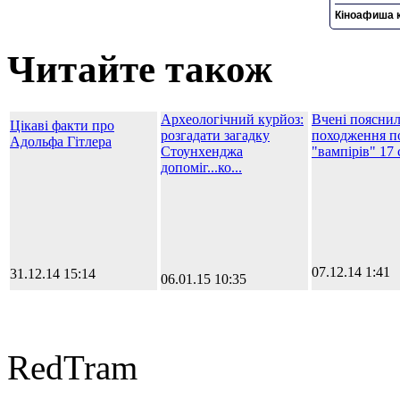
Кіноафиша к
Читайте також
Археологічний курйоз:
Вчені поясни
Цікаві факти про
розгадати загадку
походження п
Адольфа Гітлера
Стоунхенджа
"вампірів" 17 с
допоміг...ко...
07.12.14 1:41
31.12.14 15:14
06.01.15 10:35
RedTram