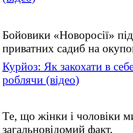
Бойовики «Новоросії» піді
приватних садиб на окупов
Курйоз: Як закохати в себ
роблячи (відео)
Те, що жінки і чоловіки м
загальновідомий факт.