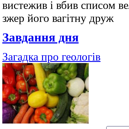
вистежив і вбив списом в
зжер його вагітну друж
Завдання дня
Загадка про геологів