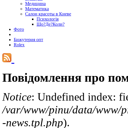
Медицина
Математика
Салон красоты в Киеве
Психологія
Що?Де?Коли?
Фото
Бижутерия опт
Rolex
Повідомлення про по
Notice
: Undefined index: f
/var/www/pinu/data/www/pin
-news.tpl.php
).