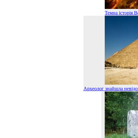
Темна історія В
Археолог знайшла невідом