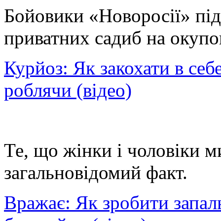
Бойовики «Новоросії» піді
приватних садиб на окупов
Курйоз: Як закохати в себ
роблячи (відео)
Те, що жінки і чоловіки м
загальновідомий факт.
Вражає: Як зробити запал