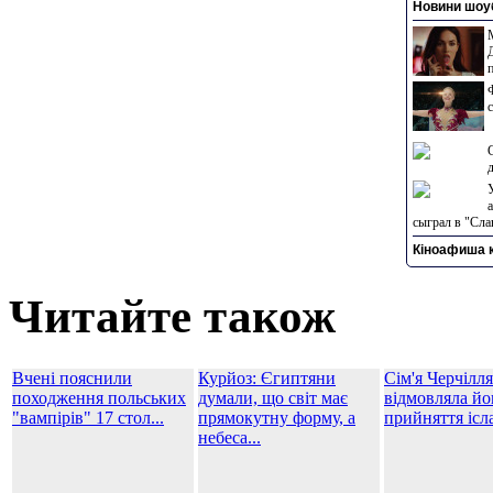
Новини шоуб
сыграл в "Сла
Кіноафиша к
Читайте також
Вчені пояснили
Курйоз: Єгиптяни
Сім'я Черчілля
походження польських
думали, що світ має
відмовляла йо
"вампірів" 17 стол...
прямокутну форму, а
прийняття ісл
небеса...