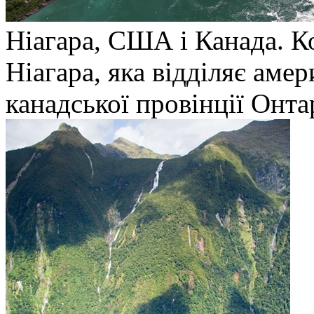
Ніагара, США і Канада. К
Ніагара, яка відділяє ам
канадської провінції Онта