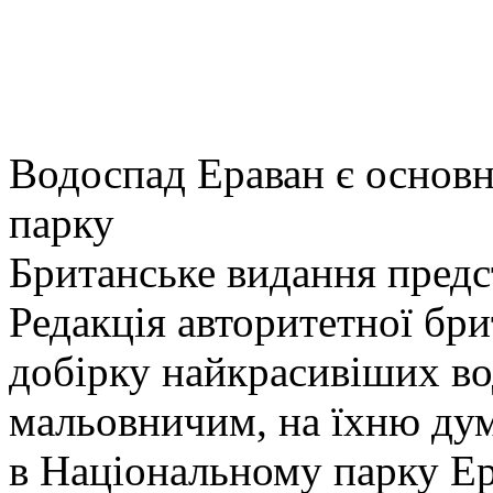
Водоспад Ераван є основ
парку
Британське видання предс
Редакція авторитетної бри
добірку найкрасивіших во
мальовничим, на їхню дум
в Національному парку Ера