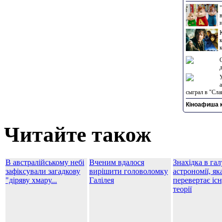
сыграл в "Сла
Кіноафиша к
Читайте також
В австралійському небі
Вченим вдалося
Знахідка в гал
зафіксували загадкову
вирішити головоломку
астрономії, як
"діряву хмару...
Галілея
перевертає іс
теорії