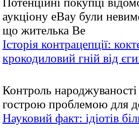
Потенційні покупці відом
аукціону eBay були невим
що жителька Ве
Історія контрацепції: кокте
крокодиловий гній від єг
Контроль народжуваності
гострою проблемою для де
Науковий факт: ідіотів біл