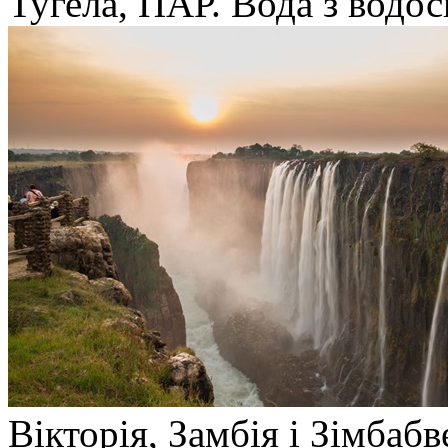
Тугела, ПАР. Вода з водос
Вікторія, Замбія і Зімбабв