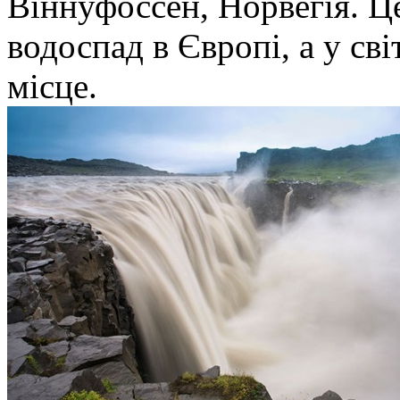
Віннуфоссен, Норвегія. 
водоспад в Європі, а у сві
місце.